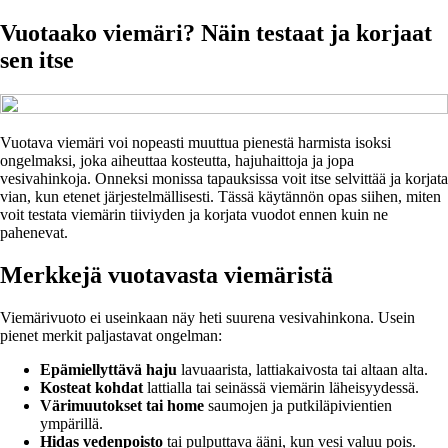
Vuotaako viemäri? Näin testaat ja korjaat
sen itse
Vuotava viemäri voi nopeasti muuttua pienestä harmista isoksi
ongelmaksi, joka aiheuttaa kosteutta, hajuhaittoja ja jopa
vesivahinkoja. Onneksi monissa tapauksissa voit itse selvittää ja korjata
vian, kun etenet järjestelmällisesti. Tässä käytännön opas siihen, miten
voit testata viemärin tiiviyden ja korjata vuodot ennen kuin ne
pahenevat.
Merkkejä vuotavasta viemäristä
Viemärivuoto ei useinkaan näy heti suurena vesivahinkona. Usein
pienet merkit paljastavat ongelman:
Epämiellyttävä haju
lavuaarista, lattiakaivosta tai altaan alta.
Kosteat kohdat
lattialla tai seinässä viemärin läheisyydessä.
Värimuutokset tai home
saumojen ja putkiläpivientien
ympärillä.
Hidas vedenpoisto
tai pulputtava ääni, kun vesi valuu pois.