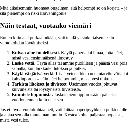
Mitä aikaisemmin huomaat ongelman, sitä helpompi se on korjata – ja
sitä pienempi on riski lisävahingoille.
Näin testaat, vuotaako viemäri
Ennen kuin alat purkaa mitään, voit tehdä yksinkertaisen testin
vuotokohdan löytämiseksi.
Kuivaa alue huolellisesti.
Käytä paperia tai liinaa, jotta näet,
mistä vesi ensimmäisenä ilmestyy.
Laske vettä.
Täytä allas tai amme puolilleen ja päästä vesi pois
samalla, kun tarkkailet liitoksia ja putkia.
Käytä värjättyä vettä.
Lisää veteen hieman elintarvikeväriä tai
kahvinporoja – näin näet helpommin, mistä vesi tihkuu.
Tarkista liitokset ja tiivisteet.
Useimmat vuodot johtuvat
kuivuneista tai löystyneistä tiivisteistä.
Kuuntele tippumista.
Joskus pieni tippumisääni paljastaa
vuodon ennen kuin näet sen.
Jos et löydä vuotokohtaa heti, voit laittaa paperipyyhkeen putkien alle
ja antaa sen olla muutaman tunnin. Kostea kohta paljastaa nopeasti,
mistä vesi tulee.