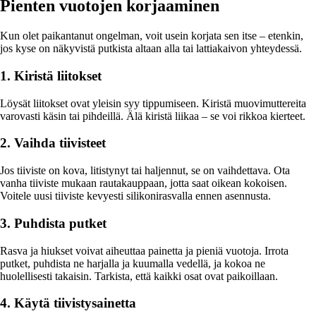
Pienten vuotojen korjaaminen
Kun olet paikantanut ongelman, voit usein korjata sen itse – etenkin,
jos kyse on näkyvistä putkista altaan alla tai lattiakaivon yhteydessä.
1. Kiristä liitokset
Löysät liitokset ovat yleisin syy tippumiseen. Kiristä muovimuttereita
varovasti käsin tai pihdeillä. Älä kiristä liikaa – se voi rikkoa kierteet.
2. Vaihda tiivisteet
Jos tiiviste on kova, litistynyt tai haljennut, se on vaihdettava. Ota
vanha tiiviste mukaan rautakauppaan, jotta saat oikean kokoisen.
Voitele uusi tiiviste kevyesti silikonirasvalla ennen asennusta.
3. Puhdista putket
Rasva ja hiukset voivat aiheuttaa painetta ja pieniä vuotoja. Irrota
putket, puhdista ne harjalla ja kuumalla vedellä, ja kokoa ne
huolellisesti takaisin. Tarkista, että kaikki osat ovat paikoillaan.
4. Käytä tiivistysainetta