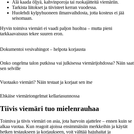
Älä kaada öljyä, kahvinporoja tai ruokajätteitä viemäriin.
Tarkista liitokset ja tiivisteet kerran vuodessa.
Huolehdi kylpyhuoneen ilmanvaihdosta, jotta kosteus ei jää
seisomaan.
Hyvin toimiva viemäri ei vaadi paljon huoltoa – mutta pieni
tarkkaavaisuus tekee suuren eron.
Dokumentoi vesivahingot – helpota korjausta
Onko ongelma talon putkissa vai julkisessa viemärijohdossa? Näin saat
sen selville
Vuotaako viemäri? Näin testaat ja korjaat sen itse
Ehkäise viemäriongelmat kellariasunnossa
Tiivis viemäri tuo mielenrauhaa
Toimiva ja tiivis viemäri on asia, jota harvoin ajattelee – ennen kuin se
alkaa vuotaa. Kun reagoit ajoissa ensimmäisiin merkkeihin ja käytät
hetken testaukseen ja korjaukseen, voit välttää hajuhaitat ja