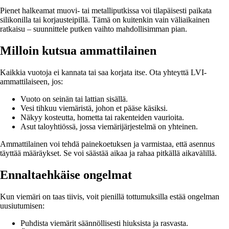
Pienet halkeamat muovi- tai metalliputkissa voi tilapäisesti paikata
silikonilla tai korjausteipillä. Tämä on kuitenkin vain väliaikainen
ratkaisu – suunnittele putken vaihto mahdollisimman pian.
Milloin kutsua ammattilainen
Kaikkia vuotoja ei kannata tai saa korjata itse. Ota yhteyttä LVI-
ammattilaiseen, jos:
Vuoto on seinän tai lattian sisällä.
Vesi tihkuu viemäristä, johon et pääse käsiksi.
Näkyy kosteutta, hometta tai rakenteiden vaurioita.
Asut taloyhtiössä, jossa viemärijärjestelmä on yhteinen.
Ammattilainen voi tehdä painekoetuksen ja varmistaa, että asennus
täyttää määräykset. Se voi säästää aikaa ja rahaa pitkällä aikavälillä.
Ennaltaehkäise ongelmat
Kun viemäri on taas tiivis, voit pienillä tottumuksilla estää ongelman
uusiutumisen:
Puhdista viemärit säännöllisesti hiuksista ja rasvasta.