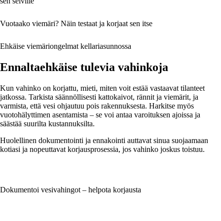
sen selville
Vuotaako viemäri? Näin testaat ja korjaat sen itse
Ehkäise viemäriongelmat kellariasunnossa
Ennaltaehkäise tulevia vahinkoja
Kun vahinko on korjattu, mieti, miten voit estää vastaavat tilanteet
jatkossa. Tarkista säännöllisesti kattokaivot, rännit ja viemärit, ja
varmista, että vesi ohjautuu pois rakennuksesta. Harkitse myös
vuotohälyttimen asentamista – se voi antaa varoituksen ajoissa ja
säästää suurilta kustannuksilta.
Huolellinen dokumentointi ja ennakointi auttavat sinua suojaamaan
kotiasi ja nopeuttavat korjausprosessia, jos vahinko joskus toistuu.
Dokumentoi vesivahingot – helpota korjausta