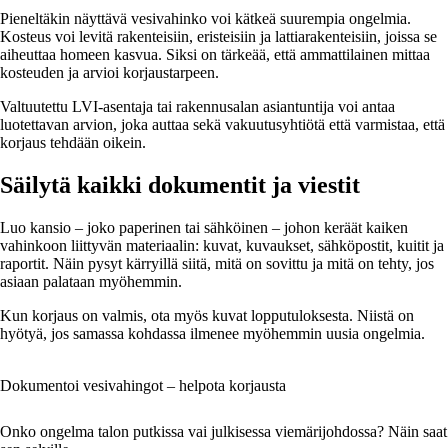
Pieneltäkin näyttävä vesivahinko voi kätkeä suurempia ongelmia.
Kosteus voi levitä rakenteisiin, eristeisiin ja lattiarakenteisiin, joissa se
aiheuttaa homeen kasvua. Siksi on tärkeää, että ammattilainen mittaa
kosteuden ja arvioi korjaustarpeen.
Valtuutettu LVI-asentaja tai rakennusalan asiantuntija voi antaa
luotettavan arvion, joka auttaa sekä vakuutusyhtiötä että varmistaa, että
korjaus tehdään oikein.
Säilytä kaikki dokumentit ja viestit
Luo kansio – joko paperinen tai sähköinen – johon keräät kaiken
vahinkoon liittyvän materiaalin: kuvat, kuvaukset, sähköpostit, kuitit ja
raportit. Näin pysyt kärryillä siitä, mitä on sovittu ja mitä on tehty, jos
asiaan palataan myöhemmin.
Kun korjaus on valmis, ota myös kuvat lopputuloksesta. Niistä on
hyötyä, jos samassa kohdassa ilmenee myöhemmin uusia ongelmia.
Dokumentoi vesivahingot – helpota korjausta
Onko ongelma talon putkissa vai julkisessa viemärijohdossa? Näin saat