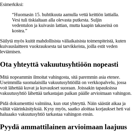
Esimerkiksi:
“Huomasin 15. huhtikuuta aamulla vettä keittiön lattialla.
Vesi tuli tiskialtaan alla olevasta putkesta. Suljin
vedentulon ja kuivasin lattian, mutta kaapin takaseinä on
kostea.”
Säilytä myös kuitit mahdollisista väliaikaisista toimenpiteistä, kuten
kuivauslaitteen vuokrauksesta tai tarvikkeista, joilla estit veden
leviämisen.
Ota yhteyttä vakuutusyhtiöön nopeasti
Mitä nopeammin ilmoitat vahingosta, sitä paremmin asia etenee.
Useimmilla suomalaisilla vakuutusyhtiöillä on verkkopalvelu, jossa
voit lähettää kuvat ja kuvaukset suoraan. Joissakin tapauksissa
vakuutusyhtiö lähettää tarkastajan paikan päälle arvioimaan vahingon.
Pidä dokumenttisi valmiina, kun otat yhteyttä. Näin säästät aikaa ja
vältät väärinkäsityksiä. Kysy myös, saatko aloittaa korjaukset heti vai
haluaako vakuutusyhtiö tarkastaa vahingon ensin.
Pyydä ammattilainen arvioimaan laajuus