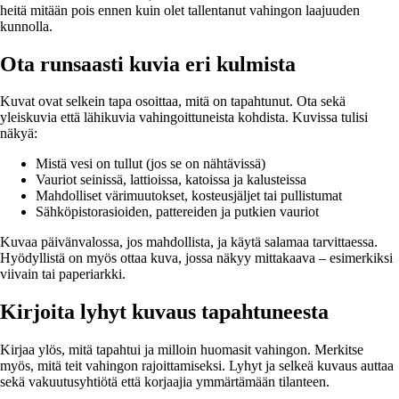
heitä mitään pois ennen kuin olet tallentanut vahingon laajuuden
kunnolla.
Ota runsaasti kuvia eri kulmista
Kuvat ovat selkein tapa osoittaa, mitä on tapahtunut. Ota sekä
yleiskuvia että lähikuvia vahingoittuneista kohdista. Kuvissa tulisi
näkyä:
Mistä vesi on tullut (jos se on nähtävissä)
Vauriot seinissä, lattioissa, katoissa ja kalusteissa
Mahdolliset värimuutokset, kosteusjäljet tai pullistumat
Sähköpistorasioiden, pattereiden ja putkien vauriot
Kuvaa päivänvalossa, jos mahdollista, ja käytä salamaa tarvittaessa.
Hyödyllistä on myös ottaa kuva, jossa näkyy mittakaava – esimerkiksi
viivain tai paperiarkki.
Kirjoita lyhyt kuvaus tapahtuneesta
Kirjaa ylös, mitä tapahtui ja milloin huomasit vahingon. Merkitse
myös, mitä teit vahingon rajoittamiseksi. Lyhyt ja selkeä kuvaus auttaa
sekä vakuutusyhtiötä että korjaajia ymmärtämään tilanteen.