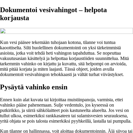
Dokumentoi vesivahingot – helpota
korjausta
Kun vesi pääsee tekemään tuhojaan kotona, tilanne voi tuntua
kaoottiselta. Silti huolellinen dokumentointi on yksi tärkeimmistä
asioista, jotka voit tehdä heti vahingon tapahduttua. Se nopeuttaa
vakuutusasian käsittelyä ja helpottaa korjaustöiden suunnittelua. Mitä
tarkemmin vahinko on kirjattu ja kuvattu, sitä helpompi on arvioida,
mitä pitää korjata ja miten laajasti. Tässä ohjeet, joiden avulla
dokumentoit vesivahingon tehokkaasti ja vältät turhat viivästykset.
Pysäytä vahinko ensin
Ennen kuin alat kuvata tai kirjoittaa muistiinpanoja, varmista, ettei
vahinko pääse pahenemaan. Sulje vedentulo, jos kyseessä on
putkirikko, ja siirrä sähkölaitteet pois kastuneelta alueelta. Jos vesi on
tullut ulkoa, esimerkiksi rankkasateen tai sulamisvesien seurauksena,
yritä ohjata se pois talosta esimerkiksi pyyhkeillä, lastalla tai pumpulla.
Kun tilanne on hallinnassa, voit aloittaa dokumentoinnin. Älä siivoa tai