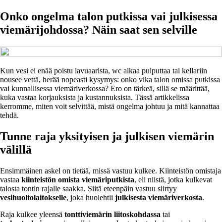
Onko ongelma talon putkissa vai julkisessa
viemärijohdossa? Näin saat sen selville
Kun vesi ei enää poistu lavuaarista, wc alkaa pulputtaa tai kellariin
nousee vettä, herää nopeasti kysymys: onko vika talon omissa putkissa
vai kunnallisessa viemäriverkossa? Ero on tärkeä, sillä se määrittää,
kuka vastaa korjauksista ja kustannuksista. Tässä artikkelissa
kerromme, miten voit selvittää, mistä ongelma johtuu ja mitä kannattaa
tehdä.
Tunne raja yksityisen ja julkisen viemärin
välillä
Ensimmäinen askel on tietää, missä vastuu kulkee. Kiinteistön omistaja
vastaa
kiinteistön omista viemäriputkista
, eli niistä, jotka kulkevat
talosta tontin rajalle saakka. Siitä eteenpäin vastuu siirtyy
vesihuoltolaitokselle
, joka huolehtii
julkisesta viemäriverkosta
.
Raja kulkee yleensä
tonttiviemärin liitoskohdassa
tai