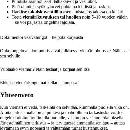
Puhdista säännöllisesti lattiakaivot ja vesilukot.
Pidä rännit ja syöksytorvet puhtaina lehdistä ja roskista.
Harkitse
takaiskuventtiilin
asentamista, jos talossa on kellari.
Teetä
viemärikuvauksen tai huollon
noin 5–10 vuoden välein
– se voi paljastaa ongelmat ajoissa.
Dokumentoi vesivahingot – helpota korjausta
Onko ongelma talon putkissa vai julkisessa viemärijohdossa? Näin saat
sen selville
Vuotaako viemäri? Näin testaat ja korjaat sen itse
Ehkäise viemäriongelmat kellariasunnossa
Yhteenveto
Kun viemäri ei vedä, tärkeintä on selvittää, kummalla puolella vika on.
Aloita tarkistamalla omat putkesi ja mahdollinen tarkastuskaivo. Jos
ongelma ulottuu tontin ulkopuolelle, vastuu on vesihuoltolaitoksella.
Järjestelmällinen tarkistus – ja tarvittaessa ammattilaisen apu – auttaa
löytämään syyn nopeasti ja välttämään turhat kustannukset.