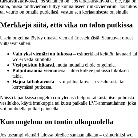
tarkastuskaivossa
, jos sellainen on. Jos tarkastuskaivoa ei ole, raja on
siinä, missä tonttiviemäri liittyy kunnalliseen runkoviemäriin. Jos tukos
tai vaurio on omalla puolellasi, vastuu sen korjaamisesta on sinulla.
Merkkejä siitä, että vika on talon putkissa
Usein ongelma löytyy omasta viemärijärjestelmästä. Seuraavat oireet
viittaavat siihen:
Vain yksi viemäri on tukossa
– esimerkiksi keittiön lavuaari tai
wc ei vedä kunnolla.
Vesi poistuu hitaasti
, mutta muualla ei ole ongelmia.
Pulputusääniä viemärissä
– ilma kulkee putkissa tukoksen
takia.
Hajua lattiakaivosta
– voi johtua kuivasta vesilukosta tai
kertymästä putkessa.
Näissä tapauksissa ongelma on yleensä helppo ratkaista itse: puhdista
vesilukko, käytä imukuppia tai kutsu paikalle LVI-ammattilainen, joka
voi huuhdella putket paineella.
Kun ongelma on tontin ulkopuolella
Jos useampi viemäri talossa oireilee samaan aikaan – esimerkiksi wc,