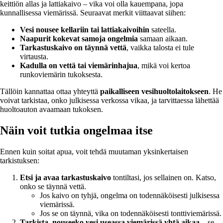
keittiön allas ja lattiakaivo – vika voi olla kauempana, jopa
kunnallisessa viemärissä. Seuraavat merkit viittaavat siihen:
Vesi nousee kellariin tai lattiakaivoihin
sateella.
Naapurit kokevat samoja ongelmia
samaan aikaan.
Tarkastuskaivo on täynnä vettä
, vaikka talosta ei tule
virtausta.
Kadulla on vettä tai viemärinhajua
, mikä voi kertoa
runkoviemärin tukoksesta.
Tällöin kannattaa ottaa yhteyttä
paikalliseen vesihuoltolaitokseen
. He
voivat tarkistaa, onko julkisessa verkossa vikaa, ja tarvittaessa lähettää
huoltoauton avaamaan tukoksen.
Näin voit tutkia ongelmaa itse
Ennen kuin soitat apua, voit tehdä muutaman yksinkertaisen
tarkistuksen:
Etsi ja avaa tarkastuskaivo
tontiltasi, jos sellainen on. Katso,
onko se täynnä vettä.
Jos kaivo on tyhjä, ongelma on todennäköisesti julkisessa
viemärissä.
Jos se on täynnä, vika on todennäköisesti tonttiviemärissä.
Tarkista, nouseeko vesi useassa viemärissä yhtä aikaa
– se