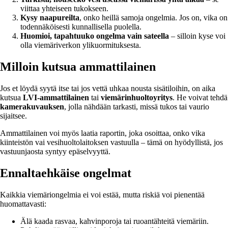
viittaa yhteiseen tukokseen.
Kysy naapureilta
, onko heillä samoja ongelmia. Jos on, vika on
todennäköisesti kunnallisella puolella.
Huomioi, tapahtuuko ongelma vain sateella
– silloin kyse voi
olla viemäriverkon ylikuormituksesta.
Milloin kutsua ammattilainen
Jos et löydä syytä itse tai jos vettä uhkaa nousta sisätiloihin, on aika
kutsua
LVI-ammattilainen
tai
viemärinhuoltoyritys
. He voivat tehdä
kamerakuvauksen
, jolla nähdään tarkasti, missä tukos tai vaurio
sijaitsee.
Ammattilainen voi myös laatia raportin, joka osoittaa, onko vika
kiinteistön vai vesihuoltolaitoksen vastuulla – tämä on hyödyllistä, jos
vastuunjaosta syntyy epäselvyyttä.
Ennaltaehkäise ongelmat
Kaikkia viemäriongelmia ei voi estää, mutta riskiä voi pienentää
huomattavasti:
Älä kaada rasvaa, kahvinporoja tai ruoantähteitä viemäriin.