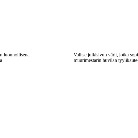
en luonnollisena
Valitse julkisivun värit, jotka sop
a
muurimestarin huvilan tyylikaute