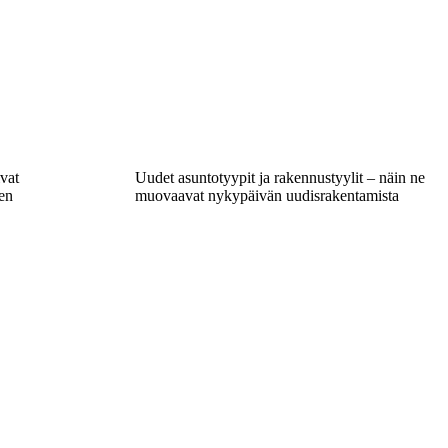
ivat
Uudet asuntotyypit ja rakennustyylit – näin ne
en
muovaavat nykypäivän uudisrakentamista