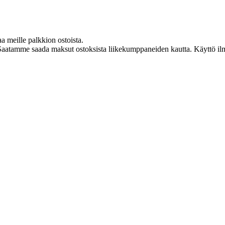
aa meille palkkion ostoista.
Saatamme saada maksut ostoksista liikekumppaneiden kautta. Käyttö ilman