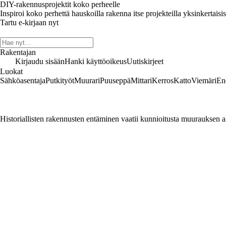
DIY-rakennusprojektit koko perheelle
Inspiroi koko perhettä hauskoilla rakenna itse projekteilla yksinkertaisis
Tartu e-kirjaan nyt
Rakentajan
Kirjaudu sisään
Hanki käyttöoikeus
Uutiskirjeet
Luokat
Sähköasentaja
Putkityöt
Muurari
Puuseppä
Mittari
Kerros
Katto
Viemäri
En
Historiallisten rakennusten entäminen vaatii kunnioitusta muurauksen a