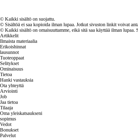
© Kaikki sisältö on suojattu.
© Sisältöä ei saa kopioida ilman lupaa. Jotkut sivuston linkit voivat ant
© Kaikki sisältö on omaisuuttamme, eikä sitä saa käyttää ilman lupaa. 
Artikkelit
Ilmaista materiaalia
Erikoishinnat
lausunnot
Tuoteoppaat
Selitykset
Ominaisuus
Tietoa
Hanki vastauksia
Ota yhteyttä
Arviointi
Job
Jaa tietoa
Tilaaja
Oma yleiskatsaukseni
sopimus
Vedot
Bonukset
Palvelut