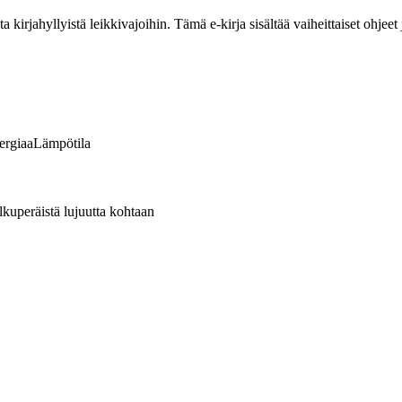
ta kirjahyllyistä leikkivajoihin. Tämä e-kirja sisältää vaiheittaiset ohje
ergiaa
Lämpötila
lkuperäistä lujuutta kohtaan