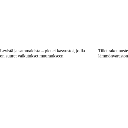
Levistä ja sammaleista – pienet kasvustot, joilla
Tiilet rakennust
on suuret vaikutukset muuraukseen
lämmönvaraston