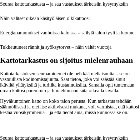
Seuraa kattotarkastusta – ja saa vastaukset tärkeisiin kysymyksiin
Näin valitset oikean käsityöläisen olkikattoosi
Energiaparannukset vanhoissa katoissa – säilytä talon tyyli ja luonne
Tukkeutuneet rännit ja syöksytorvet – näin vältät vuotoja
Kattotarkastus on sijoitus mielenrauhaan
Kattotarkastuksen seuraaminen ei ole pelkkää uteliaisuutta – se on
vastuullista kodinomistajuutta. Saat tietoa, joka voi säästää sinut
ikäviltä yllätyksiltä ja turhilta kustannuksilta. Samalla opit tuntemaan
oman kattosi paremmin ja huolehtimaan siitä oikealla tavalla.
Hyväkuntoinen katto on koko talon perusta. Kun tarkastus tehdään
säännöllisesti ja olet itse aktiivisesti mukana, voit varmistaa, että kattosi
kestää vuosikymmeniä – ja että tiedät aina, missä kunnossa se on.
Seuraa kattotarkastusta – ja saa vastaukset tärkeisiin kysymyksiin