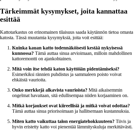
Tärkeimmät kysymykset, joita kannattaa
esittää
Kattotarkastus on erinomainen tilaisuus saada käytännön tietoa omasta
katosta. Tässä muutamia kysymyksiä, joita voit esittää:
Kuinka kauan katto todennäköisesti kestää nykyisessä
kunnossa?
Tämä auttaa sinua arvioimaan, milloin mahdollinen
kattoremontti on ajankohtainen.
Mitä voin itse tehdä katon käyttöiän pidentämiseksi?
Esimerkiksi rännien puhdistus ja sammaleen poisto voivat
ehkäistä vaurioita.
Onko merkkejä alkavista vaurioista?
Mitä aikaisemmin
ongelmat havaitaan, sitä edullisempaa niiden korjaaminen on.
Mitkä korjaukset ovat kiireellisiä ja mitkä voivat odottaa?
Tämä auttaa sinua priorisoimaan ja hallitsemaan kustannuksia.
Miten katto vaikuttaa talon energiatehokkuuteen?
Tiivis ja
hyvin eristetty katto voi pienentää lämmityskuluja merkittävästi.