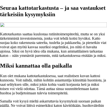
Seuraa kattotarkastusta – ja saa vastaukset
tärkeisiin kysymyksiin
Kattotarkastus saattaa kuulostaa rutiinitoimenpiteeltä, mutta se on yksi
tärkeimmistä investoinneista, jonka voit tehdä kotisi hyväksi. Katto
suojaa koko rakennusta sateelta, tuulelta ja pakkaselta, ja pienetkin viat
voivat ajan myötä kasvaa suuriksi ongelmiksi, jos niitä ei havaita
ajoissa. Siksi on hyvä idea olla mukana, kun ammattilainen tarkastaa
katon – näin ymmärrät paremmin, mitä tarkastuksessa etsitään ja miksi.
Miksi kannattaa olla paikalla
Kun olet mukana kattotarkastuksessa, saat realistisen kuvan kattosi
kunnosta. Voit nähdä, mihin kohtiin asiantuntija kiinnittää huomiota, ja
saat selityksen sille, miksi jokin kohta vaatii korjausta heti ja miksi
toisen voi vielä odottaa. Tämä auttaa sinua suunnittelemaan katon
huoltoa ja budjetoimaan tulevia toimenpiteitä.
Samalla voit kysyä mieltä askarruttavia kysymyksiä suoraan paikan
päällä. Ne voivat liittyä esimerkiksi katon käyttöikään, huoltoväleihin