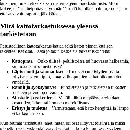
tai siihen, miten ehkäistä sammalen ja jään muodostumista. Moni
kokee, että on helpottavaa ymmärtää, mitä katolla tapahtuu, sen sijaan
että saisi vain raportin jälkikäteen.
Mitä kattotarkastuksessa yleensä
tarkistetaan
Perusteellinen kattotarkastus kattaa sekä katon pinnan että sen
rakenteelliset osat. Tässä joitakin keskeisiä tarkastuskohteita:
Kattopinta
– Onko tiilissä, peltilistoissa tai huovassa halkeamia,
kulumaa tai irronneita osia?
Läpiviennit ja saumaukset
– Tarkistetaan tiiviyden osalta
erityisesti savupiipun, ilmanvaihtoputkien ja kattoikkunoiden
ympäriltä.
Rännit ja syöksytorvet
– Puhdistetaan ja tarkistetaan tukosten,
ruosteen ja vuotojen varalta.
Aluskate ja rakenteet
– Mikäli niihin on pääsy, arvioidaan
kosteuden, lahon tai homeen mahdollisuus.
Eristys ja tuuletus
– Varmistetaan, että katto hengittää ja lämpö
ei karkaa turhaan.
Kun seuraat tarkastusta, näet, miten eri osat liittyvät toisiinsa ja miksi
pienetkin yksityiskohdat voivat vaikuttaa koko katon kestävyyteen.