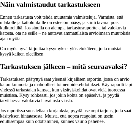
Näin valmistaudut tarkastukseen
Ennen tarkastusta voit tehdä muutamia valmisteluja. Varmista, että
ullakolle ja kattoluukulle on esteetön pääsy, ja siirrä tavarat pois
kulkureitiltä. Jos sinulla on aiempia tarkastusraportteja tai valokuvia
katosta, ota ne esille – ne auttavat ammattilaista arvioimaan muutoksia
ajan myötä.
On myös hyvä kirjoittaa kysymykset ylös etukäteen, jotta muistat
kysyä kaiken oleellisen.
Tarkastuksen jälkeen – mitä seuraavaksi?
Tarkastuksen päätyttyä saat yleensä kirjallisen raportin, jossa on arvio
katon kunnosta ja mahdolliset toimenpide-ehdotukset. Käy raportti läpi
yhdessä tarkastajan kanssa, kun yksityiskohdat ovat vielä tuoreessa
muistissa. Kysy rohkeasti, jos jokin kohta on epäselvä, ja pyydä
tarvittaessa valokuvia havaitusta viasta.
Jos raportissa suositellaan korjauksia, pyydä useampi tarjous, jotta saat
käsityksen hintatasosta. Muista, että nopea reagointi on usein
edullisempaa kuin odottaminen, kunnes vaurio pahenee.