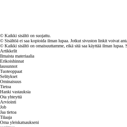
© Kaikki sisältö on suojattu.
© Sisältöä ei saa kopioida ilman lupaa. Jotkut sivuston linkit voivat ant
© Kaikki sisältö on omaisuuttamme, eikä sitä saa käyttää ilman lupaa. 
Artikkelit
Ilmaista materiaalia
Erikoishinnat
lausunnot
Tuoteoppaat
Selitykset
Ominaisuus
Tietoa
Hanki vastauksia
Ota yhteyttä
Arviointi
Job
Jaa tietoa
Tilaaja
Oma yleiskatsaukseni