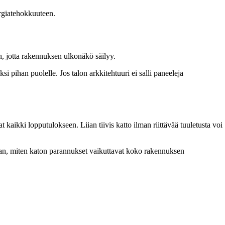
ergiatehokkuuteen.
n, jotta rakennuksen ulkonäkö säilyy.
si pihan puolelle. Jos talon arkkitehtuuri ei salli paneeleja
aikki lopputulokseen. Liian tiivis katto ilman riittävää tuuletusta voi
maan, miten katon parannukset vaikuttavat koko rakennuksen