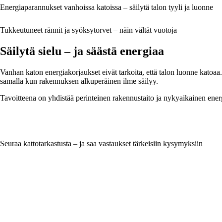
Energiaparannukset vanhoissa katoissa – säilytä talon tyyli ja luonne
Tukkeutuneet rännit ja syöksytorvet – näin vältät vuotoja
Säilytä sielu – ja säästä energiaa
Vanhan katon energiakorjaukset eivät tarkoita, että talon luonne katoaa
samalla kun rakennuksen alkuperäinen ilme säilyy.
Tavoitteena on yhdistää perinteinen rakennustaito ja nykyaikainen energ
Seuraa kattotarkastusta – ja saa vastaukset tärkeisiin kysymyksiin