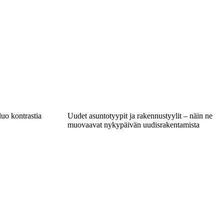
luo kontrastia
Uudet asuntotyypit ja rakennustyylit – näin ne
muovaavat nykypäivän uudisrakentamista