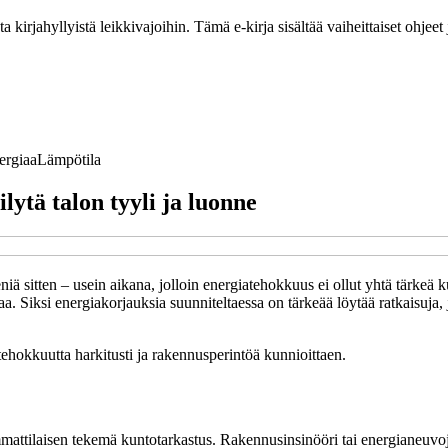
ta kirjahyllyistä leikkivajoihin. Tämä e-kirja sisältää vaiheittaiset ohje
ergiaa
Lämpötila
lytä talon tyyli ja luonne
 sitten – usein aikana, jolloin energiatehokkuus ei ollut yhtä tärkeä 
aa. Siksi energiakorjauksia suunniteltaessa on tärkeää löytää ratkaisuja,
ehokkuutta harkitusti ja rakennusperintöä kunnioittaen.
mattilaisen tekemä kuntotarkastus. Rakennusinsinööri tai energianeuvoja