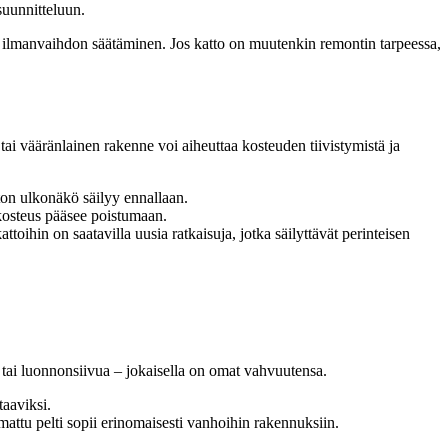
suunnitteluun.
ai ilmanvaihdon säätäminen. Jos katto on muutenkin remontin tarpeessa,
ai vääränlainen rakenne voi aiheuttaa kosteuden tiivistymistä ja
aton ulkonäkö säilyy ennallaan.
a kosteus pääsee poistumaan.
ttoihin on saatavilla uusia ratkaisuja, jotka säilyttävät perinteisen
ä tai luonnonsiivua – jokaisella on omat vahvuutensa.
taaviksi.
mattu pelti sopii erinomaisesti vanhoihin rakennuksiin.