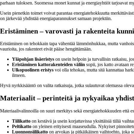
parhaan tuloksen. Suomessa monet kunnat ja energiayhtiöt tarjoavat myö
Usein pienetkin toimet voivat parantaa energiatehokkuutta merkittäväst
on järkevää yhdistää energiaparannukset samaan projektiin.
Eristäminen – varovasti ja rakenteita kunni
Eristäminen on tehokkain tapa vähentää lämmönhukkaa, mutta vanhoissa ra
vaurioita, jos rakenteet eivät pääse hengittämään.
Yläpohjan lisäeristys
on usein helpoin ja turvallisin ratkaisu, j
Eristäminen kattorakenteiden väliin
sopii, jos katto avataan r
Ulkopuolinen eristys
voi olla tehokas, mutta sitä kannattaa harki
ilmeen.
Hyvä nyrkkisääntö on valita ratkaisuja, jotka sulautuvat olemassa ol
Materiaalit – perinteitä ja nykyaikaa yhdis
Materiaalivalinnoilla on suuri merkitys sekä energiatehokkuuden että es
Tiilikatto
on kestävä ja usein korjattavissa yksittäisiä tiiliä vaih
Peltikatto
on yleinen erityisesti maaseudulla. Nykyiset pinnoitet
Luonnonsiilikatto
on arvokas ja pitkäikäinen vaihtoehto, joka sopi