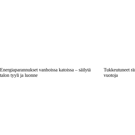
Energiaparannukset vanhoissa katoissa – säilytä
Tukkeutuneet rän
talon tyyli ja luonne
vuotoja