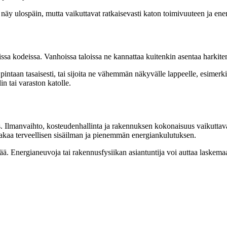
näy ulospäin, mutta vaikuttavat ratkaisevasti katon toimivuuteen ja en
sa kodeissa. Vanhoissa taloissa ne kannattaa kuitenkin asentaa harkite
pintaan tasaisesti, tai sijoita ne vähemmän näkyvälle lappeelle, esimerkik
n tai varaston katolle.
 Ilmanvaihto, kosteudenhallinta ja rakennuksen kokonaisuus vaikuttavat k
takaa terveellisen sisäilman ja pienemmän energiankulutuksen.
mää. Energianeuvoja tai rakennusfysiikan asiantuntija voi auttaa laske