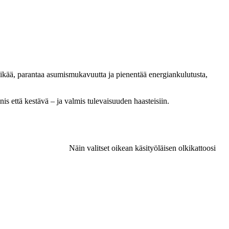
ttöikää, parantaa asumismukavuutta ja pienentää energiankulutusta,
s että kestävä – ja valmis tulevaisuuden haasteisiin.
Näin valitset oikean käsityöläisen olkikattoosi