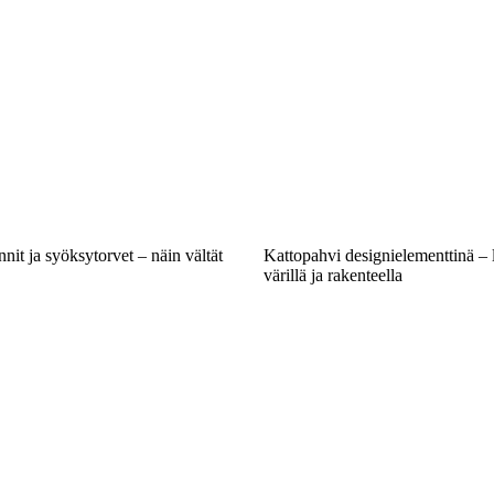
nit ja syöksytorvet – näin vältät
Kattopahvi designielementtinä – 
värillä ja rakenteella