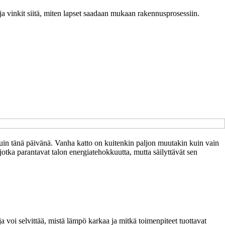
et ja vinkit siitä, miten lapset saadaan mukaan rakennusprosessiin.
kuin tänä päivänä. Vanha katto on kuitenkin paljon muutakin kuin vain
 jotka parantavat talon energiatehokkuutta, mutta säilyttävät sen
 voi selvittää, mistä lämpö karkaa ja mitkä toimenpiteet tuottavat