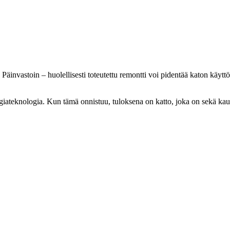
. Päinvastoin – huolellisesti toteutettu remontti voi pidentää katon käy
iateknologia. Kun tämä onnistuu, tuloksena on katto, joka on sekä kauni