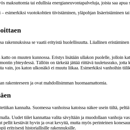
s maksuttomia tai edullisia energianeuvontapalveluja, joista saa apua 
i – esimerkiksi vuotokohtien tiivistäminen, yläpohjan lisäeristäminen t
oittaen
kennuksissa se vaatii erityistä huolellisuutta. Liiallinen eristäminen t
os katto on muuten kunnossa. Eristys lisätään ullakon puolelle, jolloin k
emontin yhteydessä. Tällöin on tärkeää jättää riittävä tuuletusrako, jott
ta vain, jos katon ulkonäkö ei muutu liikaa. Esimerkiksi vanhoihin tiilika
evaan rakenteeseen ja ovat mahdollisimman huomaamattomia.
täen
tetiikan kannalta. Suomessa vanhoissa katoissa näkee usein tiiltä, pelti
tamalla. Uudet tiilet kannattaa valita sävyltään ja muodollaan vanhoja vas
ut pellit kestävät hyvin ja ovat kevyitä, mutta myös perinteinen konesau
i erityisesti historiallisille rakennuksille.