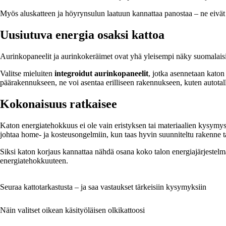
Myös aluskatteen ja höyrynsulun laatuun kannattaa panostaa – ne eivät 
Uusiutuva energia osaksi kattoa
Aurinkopaneelit ja aurinkokeräimet ovat yhä yleisempi näky suomalaisis
Valitse mieluiten
integroidut aurinkopaneelit
, jotka asennetaan katon 
päärakennukseen, ne voi asentaa erilliseen rakennukseen, kuten autotalli
Kokonaisuus ratkaisee
Katon energiatehokkuus ei ole vain eristyksen tai materiaalien kysymys.
johtaa home- ja kosteusongelmiin, kun taas hyvin suunniteltu rakenne 
Siksi katon korjaus kannattaa nähdä osana koko talon energiajärjestel
energiatehokkuuteen.
Seuraa kattotarkastusta – ja saa vastaukset tärkeisiin kysymyksiin
Näin valitset oikean käsityöläisen olkikattoosi