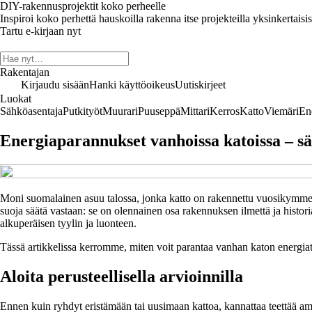
DIY-rakennusprojektit koko perheelle
Inspiroi koko perhettä hauskoilla rakenna itse projekteilla yksinkertaisis
Tartu e-kirjaan nyt
Rakentajan
Kirjaudu sisään
Hanki käyttöoikeus
Uutiskirjeet
Luokat
Sähköasentaja
Putkityöt
Muurari
Puuseppä
Mittari
Kerros
Katto
Viemäri
En
Energiaparannukset vanhoissa katoissa – säi
Moni suomalainen asuu talossa, jonka katto on rakennettu vuosikymmeniä
suoja säätä vastaan: se on olennainen osa rakennuksen ilmettä ja histori
alkuperäisen tyylin ja luonteen.
Tässä artikkelissa kerromme, miten voit parantaa vanhan katon energiat
Aloita perusteellisella arvioinnilla
Ennen kuin ryhdyt eristämään tai uusimaan kattoa, kannattaa teettää am