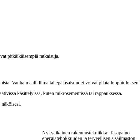
vat pitkäikäisempiä ratkaisuja.
mista. Vanha maali, liima tai epätasaisuudet voivat pilata lopputuloksen.
vaativissa käsittelyissä, kuten mikrosementissä tai rappauksessa.
n näköisesi.
Nykyaikainen rakennustekniikka: Tasapaino
energiatehokkuuden ja terveellisen sisäilmaston