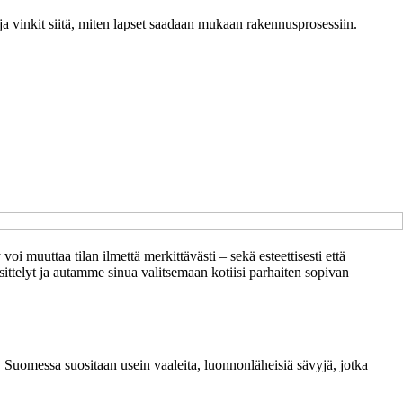
et ja vinkit siitä, miten lapset saadaan mukaan rakennusprosessiin.
i muuttaa tilan ilmettä merkittävästi – sekä esteettisesti että
sittelyt ja autamme sinua valitsemaan kotiisi parhaiten sopivan
. Suomessa suositaan usein vaaleita, luonnonläheisiä sävyjä, jotka