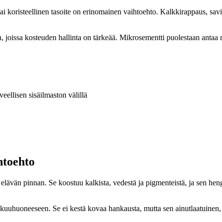
us tai koristeellinen tasoite on erinomainen vaihtoehto. Kalkkirappaus, s
, joissa kosteuden hallinta on tärkeää. Mikrosementti puolestaan antaa m
ellisen sisäilmaston välillä
htoehto
lävän pinnan. Se koostuu kalkista, vedestä ja pigmenteistä, ja sen hen
akuuhuoneeseen. Se ei kestä kovaa hankausta, mutta sen ainutlaatuinen, 