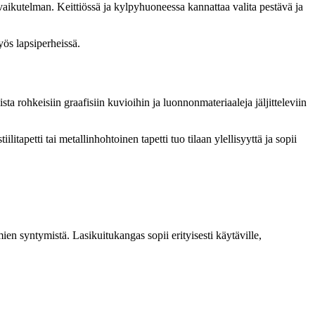
ikutelman. Keittiössä ja kylpyhuoneessa kannattaa valita pestävä ja
yös lapsiperheissä.
ta rohkeisiin graafisiin kuvioihin ja luonnonmateriaaleja jäljitteleviin
itapetti tai metallinhohtoinen tapetti tuo tilaan ylellisyyttä ja sopii
mien syntymistä. Lasikuitukangas sopii erityisesti käytäville,