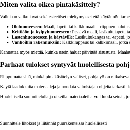
Miten valita oikea pintakäsittely?
Valintaan vaikuttavat sekä esteettiset mieltymykset että käytännön tarpe
Olohuoneeseen:
Maali, tapetti tai kalkkimaali – riippuen halutus
Keittiöön ja kylpyhuoneeseen:
Pestävä maali, lasikuitutapetti 
Lastenhuoneeseen ja käytäville:
Lasikuitukangas tai -tapetti, j
Vanhoihin rakennuksiin:
Kalkkirappaus tai kalkkimaali, jotka s
Kannattaa myös miettiä, kuinka usein haluat päivittää sisustusta. Maalau
Parhaat tulokset syntyvät huolellisesta pohj
Riippumatta siitä, minkä pintakäsittelyn valitset, pohjatyö on ratkaiseva
Käytä laadukkaita materiaaleja ja noudata valmistajan ohjeita tarkasti. J
Huolellisella suunnittelulla ja oikeilla materiaaleilla voit luoda seinät, j
Suunnittele liitokset ja liitännät puurakenteissa huolellisesti