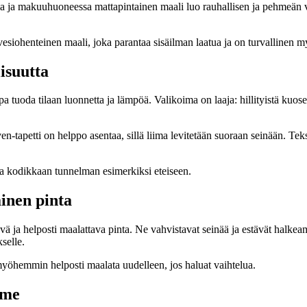
a ja makuuhuoneessa mattapintainen maali luo rauhallisen ja pehmeän va
esiohenteinen maali, joka parantaa sisäilman laatua ja on turvallinen m
lisuutta
tuoda tilaan luonnetta ja lämpöä. Valikoima on laaja: hillityistä kuoseis
tapetti on helppo asentaa, sillä liima levitetään suoraan seinään. Tekstiil
oda kodikkaan tunnelman esimerkiksi eteiseen.
ainen pinta
ävä ja helposti maalattava pinta. Ne vahvistavat seinää ja estävät halkea
kselle.
myöhemmin helposti maalata uudelleen, jos haluat vaihtelua.
lme