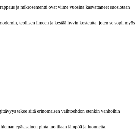
avirappaus ja mikrosementti ovat viime vuosina kasvattaneet suosiotaan
odernin, teollisen ilmeen ja kestää hyvin kosteutta, joten se sopii myös
gittävyys tekee siitä erinomaisen vaihtoehdon etenkin vanhoihin
hieman epätasainen pinta tuo tilaan lämpöä ja luonnetta.