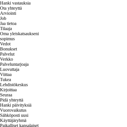
Hanki vastauksia
Ota yhteyttä
Arviointi
Job
Jaa tietoa
Tilaaja
Oma yleiskatsaukseni
sopimus
Vedot
Bonukset
Palvelut
Verkko
Palveluntarjoaja
Luovuttaja
Viittaa
Tukea
Lehdistökeskus
Kirjoittaa
Seuraa
Pidä yhteyttä
Hanki päivityksiä
Vuorovaikutus
Sähköposti uusi
Käyttäjäryhmä
Paikalliset kansalaiset