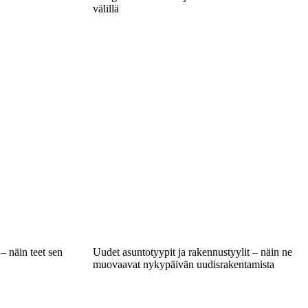
välillä
– näin teet sen
Uudet asuntotyypit ja rakennustyylit – näin ne
muovaavat nykypäivän uudisrakentamista