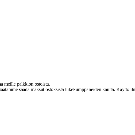
aa meille palkkion ostoista.
Saatamme saada maksut ostoksista liikekumppaneiden kautta. Käyttö ilman