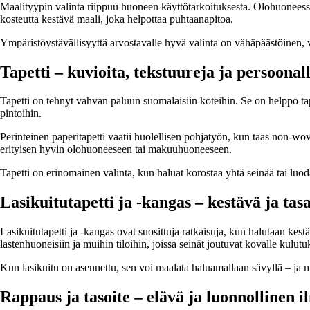
Maalityypin valinta riippuu huoneen käyttötarkoituksesta. Olohuoneess
kosteutta kestävä maali, joka helpottaa puhtaanapitoa.
Ympäristöystävällisyyttä arvostavalle hyvä valinta on vähäpäästöinen, v
Tapetti – kuvioita, tekstuureja ja persoonal
Tapetti on tehnyt vahvan paluun suomalaisiin koteihin. Se on helppo tapa 
pintoihin.
Perinteinen paperitapetti vaatii huolellisen pohjatyön, kun taas non-woven-
erityisen hyvin olohuoneeseen tai makuuhuoneeseen.
Tapetti on erinomainen valinta, kun haluat korostaa yhtä seinää tai lu
Lasikuitutapetti ja -kangas – kestävä ja tas
Lasikuitutapetti ja -kangas ovat suosittuja ratkaisuja, kun halutaan kest
lastenhuoneisiin ja muihin tiloihin, joissa seinät joutuvat kovalle kulutu
Kun lasikuitu on asennettu, sen voi maalata haluamallaan sävyllä – ja 
Rappaus ja tasoite – elävä ja luonnollinen i