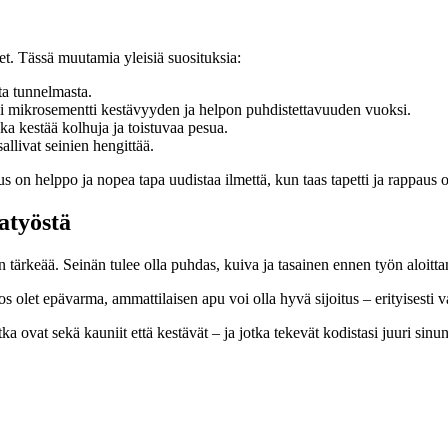
et. Tässä muutamia yleisiä suosituksia:
ta tunnelmasta.
tai mikrosementti kestävyyden ja helpon puhdistettavuuden vuoksi.
oka kestää kolhuja ja toistuvaa pesua.
allivat seinien hengittää.
s on helppo ja nopea tapa uudistaa ilmettä, kun taas tapetti ja rappaus o
atyöstä
n tärkeää. Seinän tulee olla puhdas, kuiva ja tasainen ennen työn aloitta
os olet epävarma, ammattilaisen apu voi olla hyvä sijoitus – erityisesti 
otka ovat sekä kauniit että kestävät – ja jotka tekevät kodistasi juuri sinu