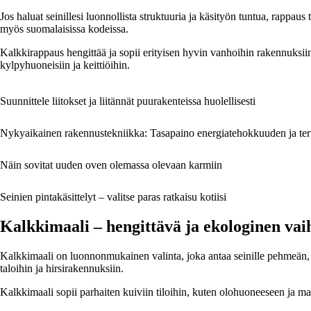
Jos haluat seinillesi luonnollista struktuuria ja käsityön tuntua, rappa
myös suomalaisissa kodeissa.
Kalkkirappaus hengittää ja sopii erityisen hyvin vanhoihin rakennuksiin
kylpyhuoneisiin ja keittiöihin.
Suunnittele liitokset ja liitännät puurakenteissa huolellisesti
Nykyaikainen rakennustekniikka: Tasapaino energiatehokkuuden ja terve
Näin sovitat uuden oven olemassa olevaan karmiin
Seinien pintakäsittelyt – valitse paras ratkaisu kotiisi
Kalkkimaali – hengittävä ja ekologinen vai
Kalkkimaali on luonnonmukainen valinta, joka antaa seinille pehmeän, e
taloihin ja hirsirakennuksiin.
Kalkkimaali sopii parhaiten kuiviin tiloihin, kuten olohuoneeseen ja m