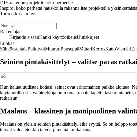
DIY-rakennusprojektit koko perheelle
Inspiroi koko perhettä hauskoilla rakenna itse projekteilla yksinkertaisis
Tartu e-kirjaan nyt
Rakentajan
Kirjaudu sisään
Hanki käyttöoikeus
Uutiskirjeet
Luokat
Sähköasentaja
Putkityöt
Muurari
Puuseppä
Mittari
Kerros
Katto
Viemäri
En
Seinien pintakäsittelyt – valitse paras ratkai
Kun haluat uudistaa kotiasi, seinät ovat erinomainen paikka aloittaa. Ne
käytännöllisesti. Vaihtoehtoja on monia: maali, tapetti, lasikuitutapett
ratkaisun.
Maalaus – klassinen ja monipuolinen valint
Maalaus on yleisin seinien pintakäsittely, eikä syyttä. Se on helppo tot
tuovat valoa etenkin talven pimeinä kuukausina.