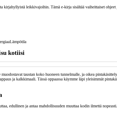
ta kirjahyllyistä leikkivajoihin. Tämä e-kirja sisältää vaiheittaiset ohje
ergiaa
Lämpötila
su kotiisi
 muodostavat taustan koko huoneen tunnelmalle, ja oikea pintakäsittely vo
i, rappaus ja kalkkimaali. Tässä oppaassa käymme läpi yleisimmät pintakä
a
euttaa, edullinen ja antaa mahdollisuuden muuttaa kodin ilmettä nopeasti