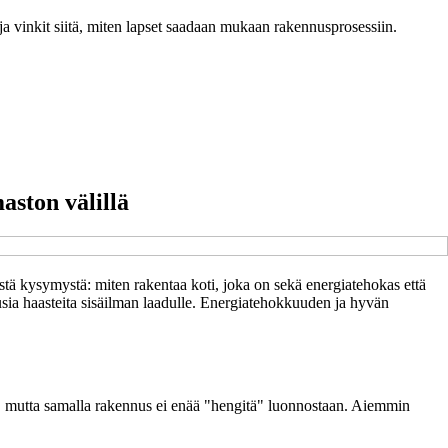
et ja vinkit siitä, miten lapset saadaan mukaan rakennusprosessiin.
aston välillä
stä kysymystä: miten rakentaa koti, joka on sekä energiatehokas että
sia haasteita sisäilman laadulle. Energiatehokkuuden ja hyvän
ta, mutta samalla rakennus ei enää "hengitä" luonnostaan. Aiemmin