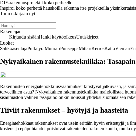
DIY-rakennusprojektit koko perheelle
Inspiroi koko perhettä hauskoilla rakenna itse projekteilla yksinkertaisis
Tartu e-kirjaan nyt
Rakentajan
Kirjaudu sisään
Hanki käyttöoikeus
Uutiskirjeet
Luokat
Sähköasentaja
Putkityöt
Muurari
Puuseppä
Mittari
Kerros
Katto
Viemäri
En
Nykyaikainen rakennustekniikka: Tasapaino 
Rakennusten energiatehokkuusvaatimukset kiristyvät jatkuvasti, ja samal
terveellinen asua? Nykyaikainen rakennustekniikka mahdollistaa huomat
sisäilmaston välinen tasapaino onkin noussut yhdeksi suomalaisen rake
Tiiviit rakennukset – hyötyjä ja haasteita
Energiatehokkaat rakennukset ovat usein erittäin hyvin eristettyjä ja
kosteus ja epäpuhtaudet poistuivat rakenteiden rakojen kautta, mutta ny