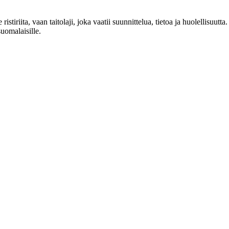
istiriita, vaan taitolaji, joka vaatii suunnittelua, tietoa ja huolellisuut
suomalaisille.