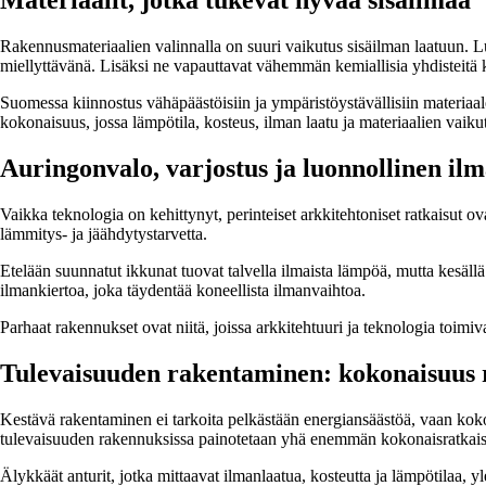
Materiaalit, jotka tukevat hyvää sisäilmaa
Rakennusmateriaalien valinnalla on suuri vaikutus sisäilman laatuun. Lu
miellyttävänä. Lisäksi ne vapauttavat vähemmän kemiallisia yhdisteitä 
Suomessa kiinnostus vähäpäästöisiin ja ympäristöystävällisiin materia
kokonaisuus, jossa lämpötila, kosteus, ilman laatu ja materiaalien vai
Auringonvalo, varjostus ja luonnollinen il
Vaikka teknologia on kehittynyt, perinteiset arkkitehtoniset ratkaisut 
lämmitys- ja jäähdytystarvetta.
Etelään suunnatut ikkunat tuovat talvella ilmaista lämpöä, mutta kesäll
ilmankiertoa, joka täydentää koneellista ilmanvaihtoa.
Parhaat rakennukset ovat niitä, joissa arkkitehtuuri ja teknologia toimiv
Tulevaisuuden rakentaminen: kokonaisuus 
Kestävä rakentaminen ei tarkoita pelkästään energiansäästöä, vaan koko
tulevaisuuden rakennuksissa painotetaan yhä enemmän kokonaisratkaisu
Älykkäät anturit, jotka mittaavat ilmanlaatua, kosteutta ja lämpötilaa,