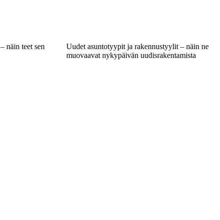
– näin teet sen
Uudet asuntotyypit ja rakennustyylit – näin ne
muovaavat nykypäivän uudisrakentamista