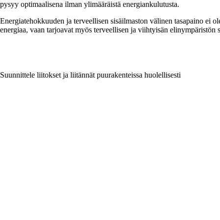
pysyy optimaalisena ilman ylimääräistä energiankulutusta.
Energiatehokkuuden ja terveellisen sisäilmaston välinen tasapaino ei ole r
energiaa, vaan tarjoavat myös terveellisen ja viihtyisän elinympäristön 
Suunnittele liitokset ja liitännät puurakenteissa huolellisesti