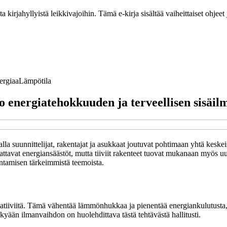
ta kirjahyllyistä leikkivajoihin. Tämä e-kirja sisältää vaiheittaiset ohje
ergiaa
Lämpötila
energiatehokkuuden ja terveellisen sisäilm
la suunnittelijat, rakentajat ja asukkaat joutuvat pohtimaan yhtä keskei
tavat energiansäästöt, mutta tiiviit rakenteet tuovat mukanaan myös uu
ntamisen tärkeimmistä teemoista.
 ilmatiiviitä. Tämä vähentää lämmönhukkaa ja pienentää energiankulutus
kyään ilmanvaihdon on huolehdittava tästä tehtävästä hallitusti.