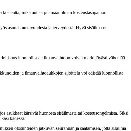
taa kosteutta, mikä auttaa pitämään ilman kosteustasapainon
n myös asumismukavuudesta ja terveydestä. Hyvä sisäilma on
ahdollisuus luonnolliseen ilmanvaihtoon voivat merkittävästi vähentää
kkunoiden ja ilmanvaihtoaukkojen sijoittelu voi edistää luonnollista
os asukkaat kärsivät huonosta sisäilmasta tai kosteusongelmista. Siksi
 käsi kädessä.
nnuksen olosuhteiden jatkuvan seurannan ja säätämisen, jotta sisäilma