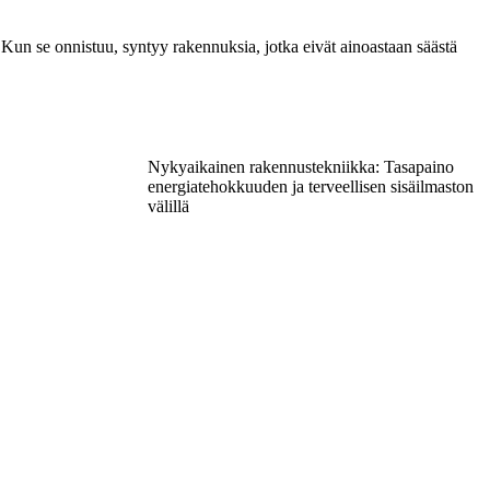
ta. Kun se onnistuu, syntyy rakennuksia, jotka eivät ainoastaan säästä
Nykyaikainen rakennustekniikka: Tasapaino
energiatehokkuuden ja terveellisen sisäilmaston
välillä