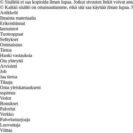
© Sisältöä ei saa kopioida ilman lupaa. Jotkut sivuston linkit voivat ant
© Kaikki sisältö on omaisuuttamme, eikä sitä saa käyttää ilman lupaa. 
Artikkelit
Ilmaista materiaalia
Erikoishinnat
lausunnot
Tuoteoppaat
Selitykset
Ominaisuus
Tietoa
Hanki vastauksia
Ota yhteyttä
Arviointi
Job
Jaa tietoa
Tilaaja
Oma yleiskatsaukseni
sopimus
Vedot
Bonukset
Palvelut
Verkko
Palveluntarjoaja
Luovuttaja
Viittaa