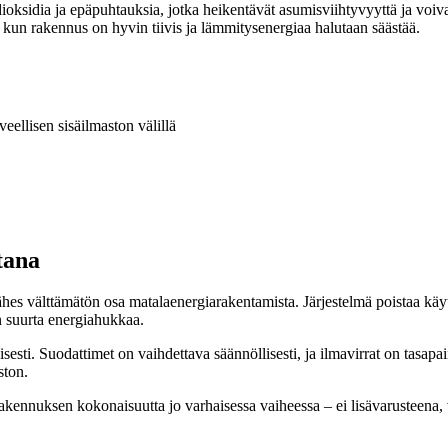
ilidioksidia ja epäpuhtauksia, jotka heikentävät asumisviihtyvyyttä ja voi
, kun rakennus on hyvin tiivis ja lämmitysenergiaa halutaan säästää.
ellisen sisäilmaston välillä
tana
es välttämätön osa matalaenergiarakentamista. Järjestelmä poistaa käyte
n suurta energiahukkaa.
lisesti. Suodattimet on vaihdettava säännöllisesti, ja ilmavirrat on tasap
ston.
 rakennuksen kokonaisuutta jo varhaisessa vaiheessa – ei lisävarusteena,