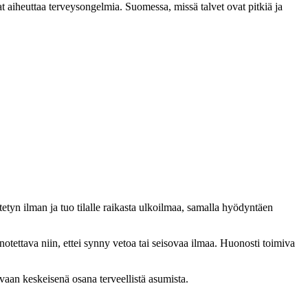
vat aiheuttaa terveysongelmia. Suomessa, missä talvet ovat pitkiä ja
tyn ilman ja tuo tilalle raikasta ulkoilmaa, samalla hyödyntäen
ainotettava niin, ettei synny vetoa tai seisovaa ilmaa. Huonosti toimiva
 vaan keskeisenä osana terveellistä asumista.