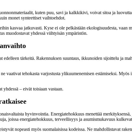
onnonmateriaalit, kuten puu, savi ja kalkkikivi, voivat sitoa ja luovut
kuin monet synteettiset vaihtoehdot.
aleihin kasvaa jatkuvasti. Kyse ei ole pelkästään ekologisuudesta, vaa
kutus muodostavat yhdessä viihtyisän ympäristön.
manvaihto
ovat edelleen tärkeitä. Rakennuksen suuntaus, ikkunoiden sijoittelu ja m
ä ne vaativat tehokasta varjostusta ylikuumenemisen estämiseksi. Myös i
at yhdessä – eivät toisiaan vastaan.
ratkaisee
naisvaltaista hyvinvointia. Energiatehokkuus menettää merkityksensä, j
ja, joissa energiatehokkuus, terveellisyys ja asumismukavuus kulkevat
 yleistyvät nopeasti myös suomalaisissa kodeissa. Ne mahdollistavat rake