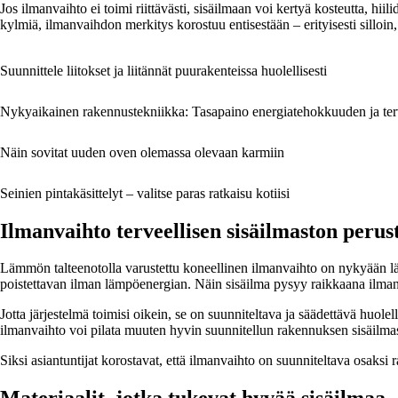
Jos ilmanvaihto ei toimi riittävästi, sisäilmaan voi kertyä kosteutta, hi
kylmiä, ilmanvaihdon merkitys korostuu entisestään – erityisesti silloin
Suunnittele liitokset ja liitännät puurakenteissa huolellisesti
Nykyaikainen rakennustekniikka: Tasapaino energiatehokkuuden ja terve
Näin sovitat uuden oven olemassa olevaan karmiin
Seinien pintakäsittelyt – valitse paras ratkaisu kotiisi
Ilmanvaihto terveellisen sisäilmaston perus
Lämmön talteenotolla varustettu koneellinen ilmanvaihto on nykyään läh
poistettavan ilman lämpöenergian. Näin sisäilma pysyy raikkaana ilma
Jotta järjestelmä toimisi oikein, se on suunniteltava ja säädettävä huolel
ilmanvaihto voi pilata muuten hyvin suunnitellun rakennuksen sisäilma
Siksi asiantuntijat korostavat, että ilmanvaihto on suunniteltava osaksi