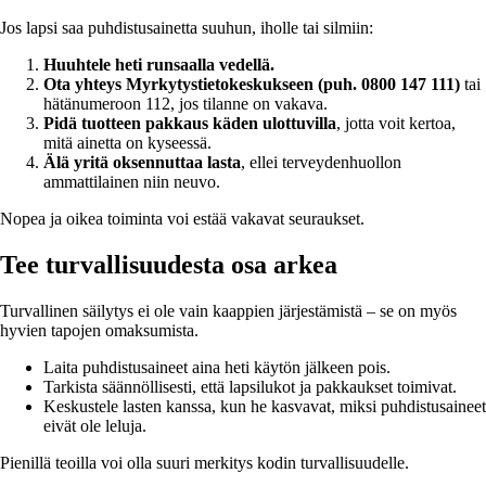
Jos lapsi saa puhdistusainetta suuhun, iholle tai silmiin:
Huuhtele heti runsaalla vedellä.
Ota yhteys Myrkytystietokeskukseen (puh. 0800 147 111)
tai
hätänumeroon 112, jos tilanne on vakava.
Pidä tuotteen pakkaus käden ulottuvilla
, jotta voit kertoa,
mitä ainetta on kyseessä.
Älä yritä oksennuttaa lasta
, ellei terveydenhuollon
ammattilainen niin neuvo.
Nopea ja oikea toiminta voi estää vakavat seuraukset.
Tee turvallisuudesta osa arkea
Turvallinen säilytys ei ole vain kaappien järjestämistä – se on myös
hyvien tapojen omaksumista.
Laita puhdistusaineet aina heti käytön jälkeen pois.
Tarkista säännöllisesti, että lapsilukot ja pakkaukset toimivat.
Keskustele lasten kanssa, kun he kasvavat, miksi puhdistusaineet
eivät ole leluja.
Pienillä teoilla voi olla suuri merkitys kodin turvallisuudelle.