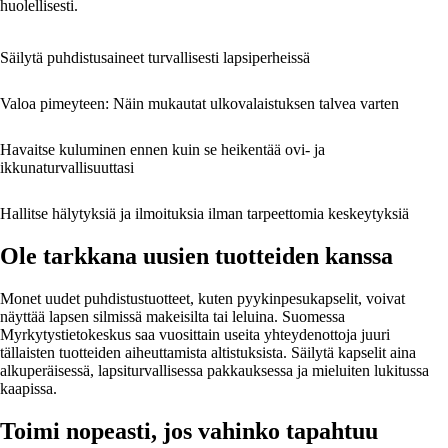
huolellisesti.
Säilytä puhdistusaineet turvallisesti lapsiperheissä
Valoa pimeyteen: Näin mukautat ulkovalaistuksen talvea varten
Havaitse kuluminen ennen kuin se heikentää ovi- ja
ikkunaturvallisuuttasi
Hallitse hälytyksiä ja ilmoituksia ilman tarpeettomia keskeytyksiä
Ole tarkkana uusien tuotteiden kanssa
Monet uudet puhdistustuotteet, kuten pyykinpesukapselit, voivat
näyttää lapsen silmissä makeisilta tai leluina. Suomessa
Myrkytystietokeskus saa vuosittain useita yhteydenottoja juuri
tällaisten tuotteiden aiheuttamista altistuksista. Säilytä kapselit aina
alkuperäisessä, lapsiturvallisessa pakkauksessa ja mieluiten lukitussa
kaapissa.
Toimi nopeasti, jos vahinko tapahtuu