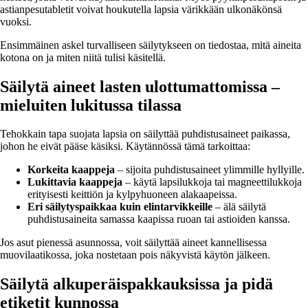
astianpesutabletit voivat houkutella lapsia värikkään ulkonäkönsä
vuoksi.
Ensimmäinen askel turvalliseen säilytykseen on tiedostaa, mitä aineita
kotona on ja miten niitä tulisi käsitellä.
Säilytä aineet lasten ulottumattomissa –
mieluiten lukitussa tilassa
Tehokkain tapa suojata lapsia on säilyttää puhdistusaineet paikassa,
johon he eivät pääse käsiksi. Käytännössä tämä tarkoittaa:
Korkeita kaappeja
– sijoita puhdistusaineet ylimmille hyllyille.
Lukittavia kaappeja
– käytä lapsilukkoja tai magneettilukkoja
erityisesti keittiön ja kylpyhuoneen alakaapeissa.
Eri säilytyspaikkaa kuin elintarvikkeille
– älä säilytä
puhdistusaineita samassa kaapissa ruoan tai astioiden kanssa.
Jos asut pienessä asunnossa, voit säilyttää aineet kannellisessa
muovilaatikossa, joka nostetaan pois näkyvistä käytön jälkeen.
Säilytä alkuperäispakkauksissa ja pidä
etiketit kunnossa