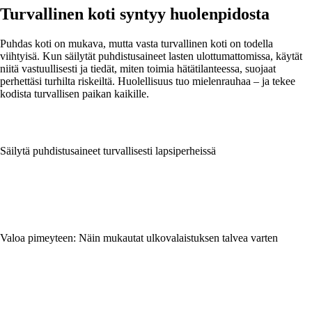
Turvallinen koti syntyy huolenpidosta
Puhdas koti on mukava, mutta vasta turvallinen koti on todella
viihtyisä. Kun säilytät puhdistusaineet lasten ulottumattomissa, käytät
niitä vastuullisesti ja tiedät, miten toimia hätätilanteessa, suojaat
perhettäsi turhilta riskeiltä. Huolellisuus tuo mielenrauhaa – ja tekee
kodista turvallisen paikan kaikille.
Säilytä puhdistusaineet turvallisesti lapsiperheissä
Valoa pimeyteen: Näin mukautat ulkovalaistuksen talvea varten