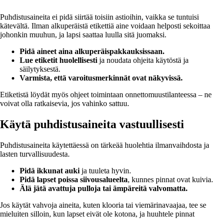
Puhdistusaineita ei pidä siirtää toisiin astioihin, vaikka se tuntuisi
kätevältä. Ilman alkuperäistä etikettiä aine voidaan helposti sekoittaa
johonkin muuhun, ja lapsi saattaa luulla sitä juomaksi.
Pidä aineet aina alkuperäispakkauksissaan.
Lue etiketit huolellisesti
ja noudata ohjeita käytöstä ja
säilytyksestä.
Varmista, että varoitusmerkinnät ovat näkyvissä.
Etiketistä löydät myös ohjeet toimintaan onnettomuustilanteessa – ne
voivat olla ratkaisevia, jos vahinko sattuu.
Käytä puhdistusaineita vastuullisesti
Puhdistusaineita käytettäessä on tärkeää huolehtia ilmanvaihdosta ja
lasten turvallisuudesta.
Pidä ikkunat auki
ja tuuleta hyvin.
Pidä lapset poissa siivousalueelta
, kunnes pinnat ovat kuivia.
Älä jätä avattuja pulloja tai ämpäreitä valvomatta.
Jos käytät vahvoja aineita, kuten klooria tai viemärinavaajaa, tee se
mieluiten silloin, kun lapset eivät ole kotona, ja huuhtele pinnat