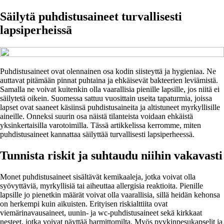
Säilytä puhdistusaineet turvallisesti
lapsiperheissä
Puhdistusaineet ovat olennainen osa kodin siisteyttä ja hygieniaa. Ne
auttavat pitämään pinnat puhtaina ja ehkäisevät bakteerien leviämistä.
Samalla ne voivat kuitenkin olla vaarallisia pienille lapsille, jos niitä ei
säilytetä oikein. Suomessa sattuu vuosittain useita tapaturmia, joissa
lapset ovat saaneet käsiinsä puhdistusaineita ja altistuneet myrkyllisille
aineille. Onneksi suurin osa näistä tilanteista voidaan ehkäistä
yksinkertaisilla varotoimilla. Tässä artikkelissa kerromme, miten
puhdistusaineet kannattaa säilyttää turvallisesti lapsiperheessä.
Tunnista riskit ja suhtaudu niihin vakavasti
Monet puhdistusaineet sisältävät kemikaaleja, jotka voivat olla
syövyttäviä, myrkyllisiä tai aiheuttaa allergisia reaktioita. Pienille
lapsille jo pienetkin määrät voivat olla vaarallisia, sillä heidän kehonsa
on herkempi kuin aikuisten. Erityisen riskialttiita ovat
viemärinavausaineet, uunin- ja wc-puhdistusaineet sekä kirkkaat
nesteet, jotka voivat näyttää harmittomilta. Myös pyykinpesukapselit ja