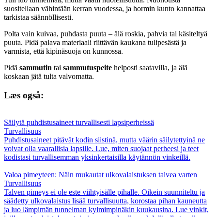
suositellaan vähintään kerran vuodessa, ja hormin kunto kannattaa
tarkistaa säännöllisesti.
Polta vain kuivaa, puhdasta puuta – älä roskia, pahvia tai käsiteltyä
puuta. Pidä palava materiaali riittävän kaukana tulipesästä ja
varmista, että kipinäsuoja on kunnossa.
Pidä
sammutin
tai
sammutuspeite
helposti saatavilla, ja älä
koskaan jätä tulta valvomatta.
Læs også:
Säilytä puhdistusaineet turvallisesti lapsiperheissä
Turvallisuus
Puhdistusaineet pitävät kodin siistinä, mutta väärin säilytettyinä ne
voivat olla vaarallisia lapsille. Lue, miten suojaat perheesi ja teet
kodistasi turvallisemman yksinkertaisilla käytännön vinkeillä.
Valoa pimeyteen: Näin mukautat ulkovalaistuksen talvea varten
Turvallisuus
Talven pimeys ei ole este viihtyisälle pihalle. Oikein suunniteltu ja
säädetty ulkovalaistus lisää turvallisuutta, korostaa pihan kauneutta
ja luo lämpimän tunnelman kylmimpinäkin kuukausina. Lue vinkit,