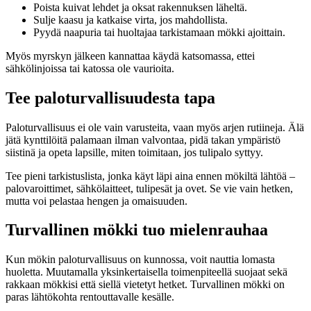
Poista kuivat lehdet ja oksat rakennuksen läheltä.
Sulje kaasu ja katkaise virta, jos mahdollista.
Pyydä naapuria tai huoltajaa tarkistamaan mökki ajoittain.
Myös myrskyn jälkeen kannattaa käydä katsomassa, ettei
sähkölinjoissa tai katossa ole vaurioita.
Tee paloturvallisuudesta tapa
Paloturvallisuus ei ole vain varusteita, vaan myös arjen rutiineja. Älä
jätä kynttilöitä palamaan ilman valvontaa, pidä takan ympäristö
siistinä ja opeta lapsille, miten toimitaan, jos tulipalo syttyy.
Tee pieni tarkistuslista, jonka käyt läpi aina ennen mökiltä lähtöä –
palovaroittimet, sähkölaitteet, tulipesät ja ovet. Se vie vain hetken,
mutta voi pelastaa hengen ja omaisuuden.
Turvallinen mökki tuo mielenrauhaa
Kun mökin paloturvallisuus on kunnossa, voit nauttia lomasta
huoletta. Muutamalla yksinkertaisella toimenpiteellä suojaat sekä
rakkaan mökkisi että siellä vietetyt hetket. Turvallinen mökki on
paras lähtökohta rentouttavalle kesälle.