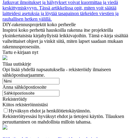
Jatkuvat ilmoitukset ja hälytykset voivat kuormittaa ja viedä
keskittymiskyvyn. Tässä artikkelissa opit, miten voit säätää
laitteidesi asetuksia ja löytää tasapainon tärkeiden viestien ja
rauhallisen hetken välillä.
DIY-rakennusprojektit koko perheelle
Inspiroi koko perhettä hauskoilla rakenna itse projekteilla
yksinkertaisista kirjahyllyistä leikkivajoihin. Tämä e-kirja sisältää
vaiheittaiset ohjeet ja vinkit siitä, miten lapset saadaan mukaan
rakennusprosessiin.
Tartu e-kirjaan nyt
Tilaa uutiskirje
Opi lisää yhdellä napsautuksella - rekisteröidy ilmaiseen
sähköpostisarjaamme.
Anna sähköpostiosoite
Rekisteröidy
Kiitos rekisteröinnistäsi
Hyväksyn ehdot ja henkilötietokäytännön.
Rekisteröityessäsi hyväksyt ehdot ja tietojesi käytön. Tilauksen
peruuttaminen on mahdollista milloin tahansa.