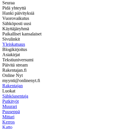
Seuraa
Pidä yhteyttä
Hanki päivityksiä
Vuorovaikutus
Sähköposti uusi
Käyttäjäryhmä
Paikalliset kansalaiset
Sivulinkit
Yleiskatsaus
Blogikirjoitus
Asiakirjat
Tekstiuniversumi
Päivitä stream
Rakentajan.fi
Online Nyt
myynti@onlinenyt.fi
Rakentajan
Luokat
Sähköasentaja
Putkityöt
Muurari
Puuseppä
Mittari
Kerros
Katto