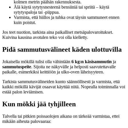
kolmen metrin päähän rakennuksesta.
Älä käytä sytytysnesteenä bensiiniä tai spriitä – käytä
sytytyspaloja tai -piippua.
Varmista, että hiillos ja tuhka ovat täysin sammuneet ennen
kuin poistut.
Jos teet nuotion, tarkista aina paikalliset metsäpalovaroitukset.
Kuivina kausina avotulen teko voi olla kielletty.
Pidä sammutusvälineet käden ulottuvilla
Jokaisella mökillä tulisi olla vähintään
6 kg:n käsisammutin
ja
sammutuspeite
. Sijoita ne näkyvälle ja helposti saavutettavalle
paikalle, esimerkiksi keittiöön ja ulko-oven läheisyyteen.
Tarkista sammutusvälineiden kunto säännöllisesti ja varmista, että
kaikki mökillä kävijät osaavat käyttää niitä. Nopealla toiminnalla voi
estää palon leviämisen.
Kun mökki jää tyhjilleen
Talvella tai pitkien poissaolojen aikana on tärkeää varmistaa, ettei
mikään aiheuta palovaaraa: