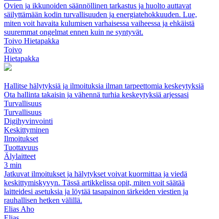
Ovien ja ikkunoiden säännöllinen tarkastus ja huolto auttavat
säilyttämään kodin turvallisuuden ja energiatehokkuuden. Lue,
miten voit havaita kulumisen varhaisessa vaiheessa ja ehkäistä
suuremmat ongelmat ennen kuin ne syntyvät.
Toivo Hietapakka
Toivo
Hietapakka
Hallitse hälytyksiä ja ilmoituksia ilman tarpeettomia keskeytyksiä
Ota hallinta takaisin ja vähennä turhia keskeytyksiä arjessasi
Turvallisuus
Turvallisuus
Digihyvinvointi
Keskittyminen
Ilmoitukset
Tuottavuus
Älylaitteet
3 min
Jatkuvat ilmoitukset ja hälytykset voivat kuormittaa ja viedä
keskittymiskyvyn. Tässä artikkelissa opit, miten voit säätää
laitteidesi asetuksia ja löytää tasapainon tärkeiden viestien ja
rauhallisen hetken välillä.
Elias Aho
Elias