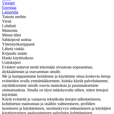
Viemäri
Energiaa
Lämpötila
Tutustu meihin
Viesti
Lehdistö
Mainonta
Minun tilini
Sähköposti uutisia
Yhteistyökumppanit
Lähetä vinkki
Kirjaudu sisään
Hanki käyttöoikeus
Uutiskirjeet
Evästeet auttavat meitä tekemään sivustosta nopeamman,
älykkäämmän ja osuvamman sinulle.
Me ja kumppanimme keräämme ja käytämme sinua koskevia tietoja
evästeiden avulla ymmärtääksemme, kuinka käytät palveluitamme,
näyttääksemme sinulle osuvia mainoksia ja parantaaksemme
ominaisuuksia. Sinulla on täysi määräysvalta siihen, miten tietojasi
käytetään
Käytä evästeitä ja vastaavia tekniikoita tietojen tallentamiseen,
kohdistetun mainonnan ja sisällön valitsemiseen, profiilien
luomiseen ja käyttämiseen, suorituskyvyn mittaamiseen ja käyttäjien
käyttäytymisen analysoimiseen palvelujen kehittämiseen.