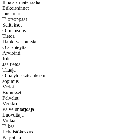
Ilmaista materiaalia
Erikoishinnat
lausunnot
Tuoteoppaat
Selitykset
Ominaisuus
Tietoa
Hanki vastauksia
Ota yhteyttä
Arviointi
Job
Jaa tietoa
Tilaaja
Oma yleiskatsaukseni
sopimus
Vedot
Bonukset
Palvelut
Verkko
Palveluntarjoaja
Luovuttaja
Viittaa
Tukea
Lehdistökeskus
Kirjoittaa