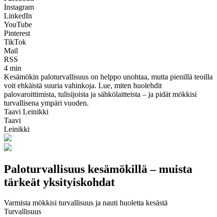
Instagram
LinkedIn
YouTube
Pinterest
TikTok
Mail
RSS
4 min
Kesämökin paloturvallisuus on helppo unohtaa, mutta pienillä teoilla
voit ehkäistä suuria vahinkoja. Lue, miten huolehdit
palovaroittimista, tulisijoista ja sähkölaitteista – ja pidät mökkisi
turvallisena ympäri vuoden.
Taavi Leinikki
Taavi
Leinikki
Paloturvallisuus kesämökillä – muista
tärkeät yksityiskohdat
Varmista mökkisi turvallisuus ja nauti huoletta kesästä
Turvallisuus