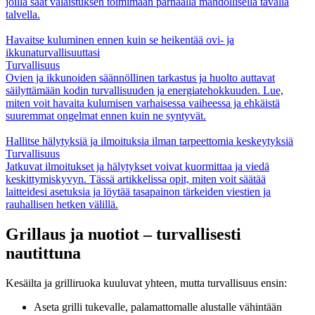
joilla saat valaistuksen toimimaan parhaalla mahdollisella tavalla
talvella.
Havaitse kuluminen ennen kuin se heikentää ovi- ja
ikkunaturvallisuuttasi
Turvallisuus
Ovien ja ikkunoiden säännöllinen tarkastus ja huolto auttavat
säilyttämään kodin turvallisuuden ja energiatehokkuuden. Lue,
miten voit havaita kulumisen varhaisessa vaiheessa ja ehkäistä
suuremmat ongelmat ennen kuin ne syntyvät.
Hallitse hälytyksiä ja ilmoituksia ilman tarpeettomia keskeytyksiä
Turvallisuus
Jatkuvat ilmoitukset ja hälytykset voivat kuormittaa ja viedä
keskittymiskyvyn. Tässä artikkelissa opit, miten voit säätää
laitteidesi asetuksia ja löytää tasapainon tärkeiden viestien ja
rauhallisen hetken välillä.
Grillaus ja nuotiot – turvallisesti
nautittuna
Kesäilta ja grilliruoka kuuluvat yhteen, mutta turvallisuus ensin:
Aseta grilli tukevalle, palamattomalle alustalle vähintään