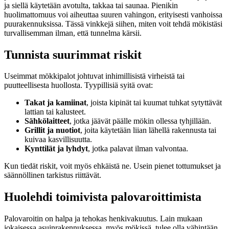
ja siellä käytetään avotulta, takkaa tai saunaa. Pienikin
huolimattomuus voi aiheuttaa suuren vahingon, erityisesti vanhoissa
puurakennuksissa. Tässä vinkkejä siihen, miten voit tehdä mökistäsi
turvallisemman ilman, että tunnelma kärsii.
Tunnista suurimmat riskit
Useimmat mökkipalot johtuvat inhimillisistä virheistä tai
puutteellisesta huollosta. Tyypillisiä syitä ovat:
Takat ja kamiinat
, joista kipinät tai kuumat tuhkat sytyttävät
lattian tai kalusteet.
Sähkölaitteet
, jotka jäävät päälle mökin ollessa tyhjillään.
Grillit ja nuotiot
, joita käytetään liian lähellä rakennusta tai
kuivaa kasvillisuutta.
Kynttilät ja lyhdyt
, jotka palavat ilman valvontaa.
Kun tiedät riskit, voit myös ehkäistä ne. Usein pienet tottumukset ja
säännöllinen tarkistus riittävät.
Huolehdi toimivista palovaroittimista
Palovaroitin on halpa ja tehokas henkivakuutus. Lain mukaan
jokaisessa asuinrakennuksessa, myös mökissä, tulee olla vähintään