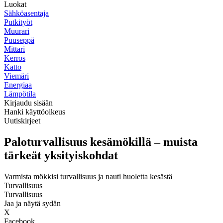
Luokat
Sähköasentaja
Putkityöt
Muurari
Puuseppä
Mittari
Kerros
Katto
Viemäri
Energiaa
Lämpötila
Kirjaudu sisään
Hanki käyttöoikeus
Uutiskirjeet
Paloturvallisuus kesämökillä – muista
tärkeät yksityiskohdat
Varmista mökkisi turvallisuus ja nauti huoletta kesästä
Turvallisuus
Turvallisuus
Jaa ja näytä sydän
X
Facebook