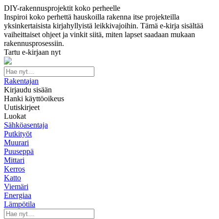
DIY-rakennusprojektit koko perheelle
Inspiroi koko perhettä hauskoilla rakenna itse projekteilla
yksinkertaisista kirjahyllyistä leikkivajoihin. Tämä e-kirja sisältää
vaiheittaiset ohjeet ja vinkit siitä, miten lapset saadaan mukaan
rakennusprosessiin.
Tartu e-kirjaan nyt
Rakentajan
Kirjaudu sisään
Hanki käyttöoikeus
Uutiskirjeet
Luokat
Sähköasentaja
Putkityöt
Muurari
Puuseppä
Mittari
Kerros
Katto
Viemäri
Energiaa
Lämpötila