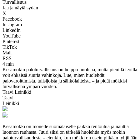
Turvallisuus
Jaa ja näytä sydän
X
Facebook
Instagram
LinkedIn
YouTube
Pinterest
TikTok
Mail
RSS
4 min
Kesämökin paloturvallisuus on helppo unohtaa, mutta pienillä teoilla
voit ehkäistä suuria vahinkoja. Lue, miten huolehdit
palovaroittimista, tulisijoista ja sähkölaitteista – ja pidät mökkisi
turvallisena ympäri vuoden.
Taavi Leinikki
Taavi
Leinikki
Kesämökki on monelle suomalaiselle paikka rentoutua ja nauttia
luonnon rauhasta. Juuri siksi on tärkeää huolehtia myös mökin
paloturvallisuudesta – etenkin, kun mökki on usein pitkään tyhjillään