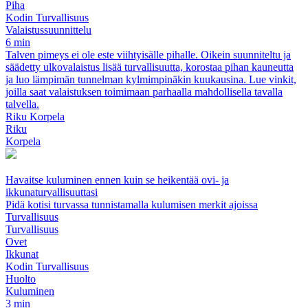
Piha
Kodin Turvallisuus
Valaistussuunnittelu
6 min
Talven pimeys ei ole este viihtyisälle pihalle. Oikein suunniteltu ja
säädetty ulkovalaistus lisää turvallisuutta, korostaa pihan kauneutta
ja luo lämpimän tunnelman kylmimpinäkin kuukausina. Lue vinkit,
joilla saat valaistuksen toimimaan parhaalla mahdollisella tavalla
talvella.
Riku Korpela
Riku
Korpela
Havaitse kuluminen ennen kuin se heikentää ovi- ja
ikkunaturvallisuuttasi
Pidä kotisi turvassa tunnistamalla kulumisen merkit ajoissa
Turvallisuus
Turvallisuus
Ovet
Ikkunat
Kodin Turvallisuus
Huolto
Kuluminen
3 min