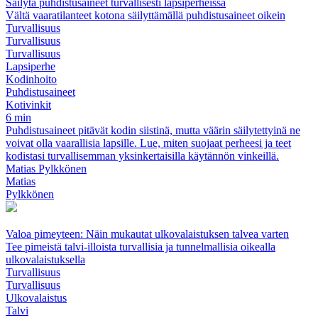
Säilytä puhdistusaineet turvallisesti lapsiperheissä
Vältä vaaratilanteet kotona säilyttämällä puhdistusaineet oikein
Turvallisuus
Turvallisuus
Turvallisuus
Lapsiperhe
Kodinhoito
Puhdistusaineet
Kotivinkit
6 min
Puhdistusaineet pitävät kodin siistinä, mutta väärin säilytettyinä ne
voivat olla vaarallisia lapsille. Lue, miten suojaat perheesi ja teet
kodistasi turvallisemman yksinkertaisilla käytännön vinkeillä.
Matias Pylkkönen
Matias
Pylkkönen
Valoa pimeyteen: Näin mukautat ulkovalaistuksen talvea varten
Tee pimeistä talvi-illoista turvallisia ja tunnelmallisia oikealla
ulkovalaistuksella
Turvallisuus
Turvallisuus
Ulkovalaistus
Talvi