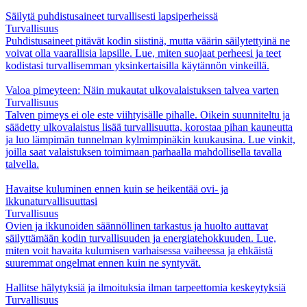
Säilytä puhdistusaineet turvallisesti lapsiperheissä
Turvallisuus
Puhdistusaineet pitävät kodin siistinä, mutta väärin säilytettyinä ne
voivat olla vaarallisia lapsille. Lue, miten suojaat perheesi ja teet
kodistasi turvallisemman yksinkertaisilla käytännön vinkeillä.
Valoa pimeyteen: Näin mukautat ulkovalaistuksen talvea varten
Turvallisuus
Talven pimeys ei ole este viihtyisälle pihalle. Oikein suunniteltu ja
säädetty ulkovalaistus lisää turvallisuutta, korostaa pihan kauneutta
ja luo lämpimän tunnelman kylmimpinäkin kuukausina. Lue vinkit,
joilla saat valaistuksen toimimaan parhaalla mahdollisella tavalla
talvella.
Havaitse kuluminen ennen kuin se heikentää ovi- ja
ikkunaturvallisuuttasi
Turvallisuus
Ovien ja ikkunoiden säännöllinen tarkastus ja huolto auttavat
säilyttämään kodin turvallisuuden ja energiatehokkuuden. Lue,
miten voit havaita kulumisen varhaisessa vaiheessa ja ehkäistä
suuremmat ongelmat ennen kuin ne syntyvät.
Hallitse hälytyksiä ja ilmoituksia ilman tarpeettomia keskeytyksiä
Turvallisuus