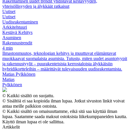
Rakentamisen uudet trendit yhdistävät kestävyyden,
yhteisöllisyyden ja älykkäät ratkaisut
Uutiset
Uutiset
Uudisrakentaminen
Arkkitehtuuri
Kestävä Kehitys
Asuminen
Rakennustrendit
4 min
Ilmastonmuutos, teknologian kehitys ja muuttuvat elämäntavat
muokkaavat suomalaista asumista. Tutustu, miten uudet asuntotyypit
ja rakennustyylit – puurakenteisista kerrostaloista älykkäisiin
hybridikortteleihin – määrittävät tulevaisuuden uudisrakentamista.
Matias Pylkkönen
Matias
Pylkkönen
© Kaikki sisältö on suojattu.
© Sisältöä ei saa kopioida ilman lupaa. Jotkut sivuston linkit voivat
antaa meille palkkion ostoista.
© Kaikki sisältö on omaisuuttamme, eikä sitä saa käyttää ilman
lupaa. Saatamme saada maksut ostoksista liikekumppaneiden kautta.
Käyttö ilman lupaa ei ole sallittua.
Artikkelit