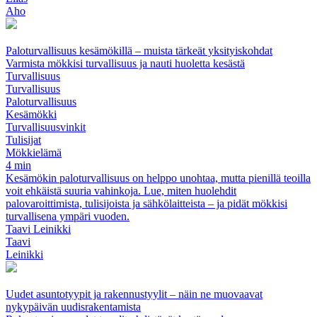
Aho
Paloturvallisuus kesämökillä – muista tärkeät yksityiskohdat
Varmista mökkisi turvallisuus ja nauti huoletta kesästä
Turvallisuus
Turvallisuus
Paloturvallisuus
Kesämökki
Turvallisuusvinkit
Tulisijat
Mökkielämä
4 min
Kesämökin paloturvallisuus on helppo unohtaa, mutta pienillä teoilla
voit ehkäistä suuria vahinkoja. Lue, miten huolehdit
palovaroittimista, tulisijoista ja sähkölaitteista – ja pidät mökkisi
turvallisena ympäri vuoden.
Taavi Leinikki
Taavi
Leinikki
Uudet asuntotyypit ja rakennustyylit – näin ne muovaavat
nykypäivän uudisrakentamista