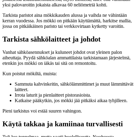
yksi palovaroitin jokaista alkavaa 60 neliömetriä kohti.
Tarkista paristot aina mökkikauden alussa ja vaihda ne vähintään
kerran vuodessa. Jos mökki on pitkään käyttämättä, harkitse mallia,
jossa on pitkäikäinen paristo tai verkkovirtaan kytketty varoitin.
Tarkista sähkölaitteet ja johdot
Vanhat sähköasennukset ja kuluneet johdot ovat yleinen palon
aiheuttaja. Pyydä sähköalan ammattilaista tarkistamaan järjestelmä,
etenkin jos mökki on iäkäs tai sitä on remontoitu.
Kun poistut mökiltä, muista:
Sammuta kahvinkeitin, sähkölämmittimet ja muut lämmittävät
laitteet.
Irrota laturit ja pienlaitteet pistorasioista.
Katkaise pääkytkin, jos mökki jää pitkäksi aikaa tyhjilleen.
Pieni tarkistus voi estää suuren vahingon.
Käytä takkaa ja kamiinaa turvallisesti
Tuli luo tunnelmaa, mutta vaatii huolellisuutta. Nuohousta