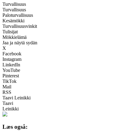
Turvallisuus
Turvallisuus
Paloturvallisuus
Kesämökki
Turvallisuusvinkit
Tulisijat
Mökkielämä
Jaa ja näytä sydän
X
Facebook
Instagram
LinkedIn
YouTube
Pinterest
TikTok
Mail
RSS
Taavi Leinikki
Taavi
Leinikki
Læs også: