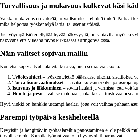
Turvallisuus ja mukavuus kulkevat käsi kä
Vaikka mukavuus on tärkeää, turvallisuudesta ei pidä tinkiä. Parhaat kes
mikä helpottaa työskentelyä lattia- tai asennustöissä.
Jos työympäristö edellyttää hyvää näkyvyyttä, on saatavilla myös kevyitä
näkyvänä että viileänä myös kirkkaassa auringonvalossa.
Näin valitset sopivan mallin
Kun etsit sopivia työhaalareita kesäksi, mieti seuraavia asioita:
Työolosuhteet
– työskenteletkö pääasiassa ulkona, sisätiloissa va
Turvallisuusvaatimukset
– tarvitsetko esimerkiksi palosuojattuja
Istuvuus ja liikkuminen
– sovita haalari ja varmista, että voit k
Huolto ja pesu
– valitse materiaali, joka kestää toistuvaa pesu
Hyvä vinkki on hankkia useampi haalari, jotta voit vaihtaa puhtaan asun
Parempi työpäivä kesähelteellä
Kevyisiin ja hengittäviin työhaalareihin panostaminen ei ole pelkkä m
turvallisemmin. Samalla työmotivaatio ja hyvinvointi paranevat.