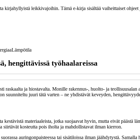
ta kirjahyllyistä leikkivajoihin. Tämä e-kirja sisältää vaiheittaiset ohje
ergiaa
Lämpötila
ä, hengittävissä työhaalareissa
i raskaalta ja hiostavalta. Monille rakennus-, huolto- ja teollisuusalan
n suunniteltu juuri tätä varten – ne yhdistävät keveyden, hengittävyyde
sta kestävistä materiaaleista, jotka suojaavat hyvin, mutta eivät päästä 
a siirtävät kosteutta pois iholta ja mahdollistavat ilman kierron.
uorassa auringonpaisteessa tai sisätiloissa ilman jäähdytystä. Samalla ha