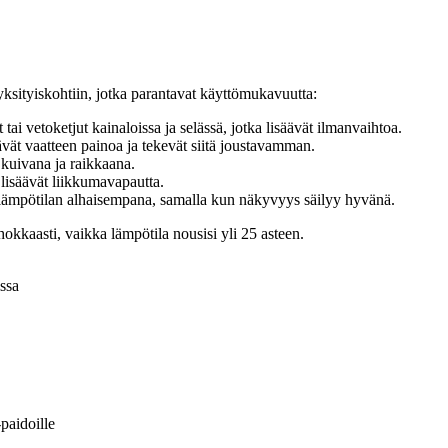
yksityiskohtiin, jotka parantavat käyttömukavuutta:
i vetoketjut kainaloissa ja selässä, jotka lisäävät ilmanvaihtoa.
ät vaatteen painoa ja tekevät siitä joustavamman.
 kuivana ja raikkaana.
a lisäävät liikkumavapautta.
n lämpötilan alhaisempana, samalla kun näkyvyys säilyy hyvänä.
okkaasti, vaikka lämpötila nousisi yli 25 asteen.
issa
paidoille