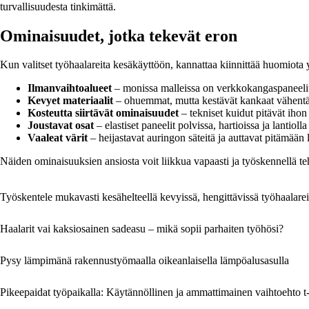
turvallisuudesta tinkimättä.
Ominaisuudet, jotka tekevät eron
Kun valitset työhaalareita kesäkäyttöön, kannattaa kiinnittää huomiota 
Ilmanvaihtoalueet
– monissa malleissa on verkkokangaspaneelit ta
Kevyet materiaalit
– ohuemmat, mutta kestävät kankaat vähentäv
Kosteutta siirtävät ominaisuudet
– tekniset kuidut pitävät ihon
Joustavat osat
– elastiset paneelit polvissa, hartioissa ja lantioll
Vaaleat värit
– heijastavat auringon säteitä ja auttavat pitämää
Näiden ominaisuuksien ansiosta voit liikkua vapaasti ja työskennellä teh
Työskentele mukavasti kesähelteellä kevyissä, hengittävissä työhaalare
Haalarit vai kaksiosainen sadeasu – mikä sopii parhaiten työhösi?
Pysy lämpimänä rakennustyömaalla oikeanlaisella lämpöalusasulla
Pikeepaidat työpaikalla: Käytännöllinen ja ammattimainen vaihtoehto t-