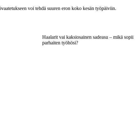
yövaatetukseen voi tehdä suuren eron koko kesän työpäiviin.
Haalarit vai kaksiosainen sadeasu – mikä sopii
parhaiten työhösi?