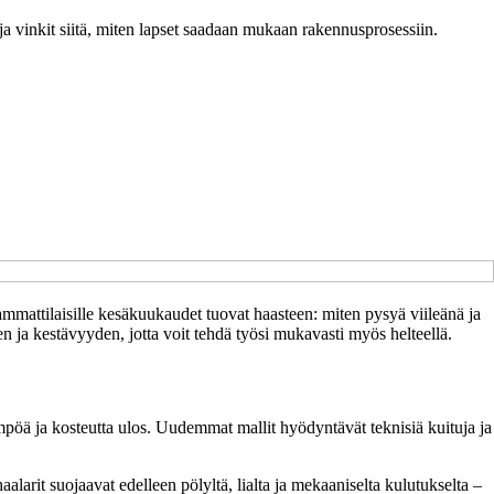
et ja vinkit siitä, miten lapset saadaan mukaan rakennusprosessiin.
 ammattilaisille kesäkuukaudet tuovat haasteen: miten pysyä viileänä ja
n ja kestävyyden, jotta voit tehdä työsi mukavasti myös helteellä.
lämpöä ja kosteutta ulos. Uudemmat mallit hyödyntävät teknisiä kuituja ja
alarit suojaavat edelleen pölyltä, lialta ja mekaaniselta kulutukselta –