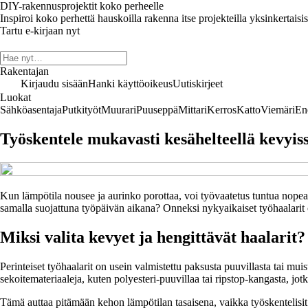
DIY-rakennusprojektit koko perheelle
Inspiroi koko perhettä hauskoilla rakenna itse projekteilla yksinkertaisis
Tartu e-kirjaan nyt
Rakentajan
Kirjaudu sisään
Hanki käyttöoikeus
Uutiskirjeet
Luokat
Sähköasentaja
Putkityöt
Muurari
Puuseppä
Mittari
Kerros
Katto
Viemäri
En
Työskentele mukavasti kesähelteellä kevyiss
Kun lämpötila nousee ja aurinko porottaa, voi työvaatetus tuntua nopeast
samalla suojattuna työpäivän aikana? Onneksi nykyaikaiset työhaalarit o
Miksi valita kevyet ja hengittävät haalarit?
Perinteiset työhaalarit on usein valmistettu paksusta puuvillasta tai mui
sekoitemateriaaleja, kuten polyesteri-puuvillaa tai ripstop-kangasta, jotk
Tämä auttaa pitämään kehon lämpötilan tasaisena, vaikka työskentelisit s