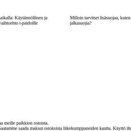
aikalla: Käytännöllinen ja
Milloin tarvitset lisäsuojaa, kuten
ihtoehto t-paidoille
jalkasuojia?
aa meille palkkion ostoista.
Saatamme saada maksut ostoksista liikekumppaneiden kautta. Käyttö ilman