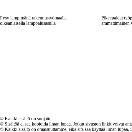
Pysy lämpimänä rakennustyömaalla
Pikeepaidat työp
oikeanlaisella lämpöalusasulla
ammattimainen va
© Kaikki sisältö on suojattu.
© Sisältöä ei saa kopioida ilman lupaa. Jotkut sivuston linkit voivat ant
© Kaikki sisältö on omaisuuttamme, eikä sitä saa käyttää ilman lupaa. 