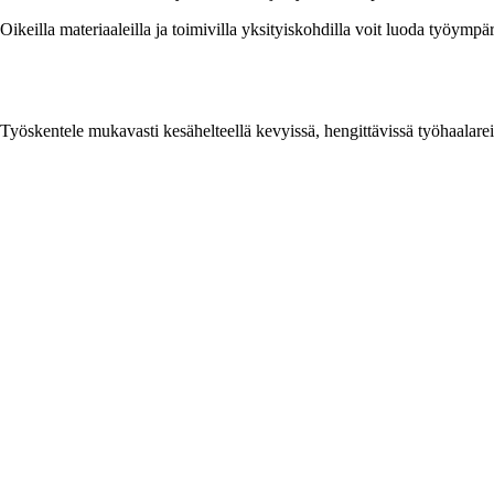
Oikeilla materiaaleilla ja toimivilla yksityiskohdilla voit luoda työym
Työskentele mukavasti kesähelteellä kevyissä, hengittävissä työhaalare