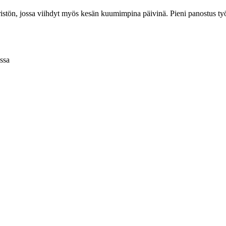
päristön, jossa viihdyt myös kesän kuumimpina päivinä. Pieni panostus t
issa