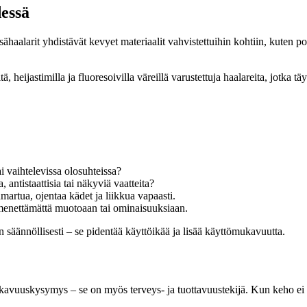
dessä
ähaalarit yhdistävät kevyet materiaalit vahvistettuihin kohtiin, kuten p
, heijastimilla ja fluoresoivilla väreillä varustettuja haalareita, jotk
i vaihtelevissa olosuhteissa?
, antistaattisia tai näkyviä vaatteita?
umartua, ojentaa kädet ja liikkua vapaasti.
a menettämättä muotoaan tai ominaisuuksiaan.
 säännöllisesti – se pidentää käyttöikää ja lisää käyttömukavuutta.
ukavuuskysymys – se on myös terveys- ja tuottavuustekijä. Kun keho ei