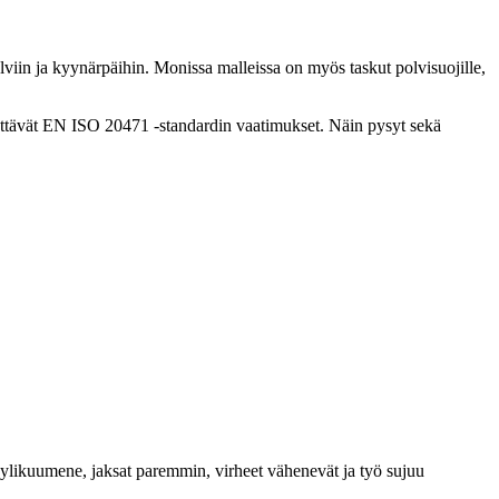
olviin ja kyynärpäihin. Monissa malleissa on myös taskut polvisuojille,
a täyttävät EN ISO 20471 -standardin vaatimukset. Näin pysyt sekä
 ylikuumene, jaksat paremmin, virheet vähenevät ja työ sujuu