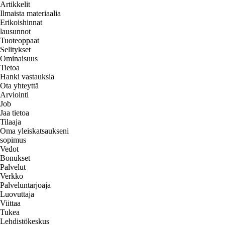
Artikkelit
Ilmaista materiaalia
Erikoishinnat
lausunnot
Tuoteoppaat
Selitykset
Ominaisuus
Tietoa
Hanki vastauksia
Ota yhteyttä
Arviointi
Job
Jaa tietoa
Tilaaja
Oma yleiskatsaukseni
sopimus
Vedot
Bonukset
Palvelut
Verkko
Palveluntarjoaja
Luovuttaja
Viittaa
Tukea
Lehdistökeskus