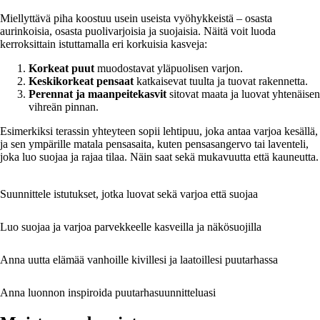
Miellyttävä piha koostuu usein useista vyöhykkeistä – osasta
aurinkoisia, osasta puolivarjoisia ja suojaisia. Näitä voit luoda
kerroksittain istuttamalla eri korkuisia kasveja:
Korkeat puut
muodostavat yläpuolisen varjon.
Keskikorkeat pensaat
katkaisevat tuulta ja tuovat rakennetta.
Perennat ja maanpeitekasvit
sitovat maata ja luovat yhtenäisen
vihreän pinnan.
Esimerkiksi terassin yhteyteen sopii lehtipuu, joka antaa varjoa kesällä,
ja sen ympärille matala pensasaita, kuten pensasangervo tai laventeli,
joka luo suojaa ja rajaa tilaa. Näin saat sekä mukavuutta että kauneutta.
Suunnittele istutukset, jotka luovat sekä varjoa että suojaa
Luo suojaa ja varjoa parvekkeelle kasveilla ja näkösuojilla
Anna uutta elämää vanhoille kivillesi ja laatoillesi puutarhassa
Anna luonnon inspiroida puutarhasuunnitteluasi