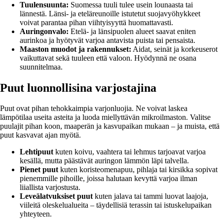
Tuulensuunta:
Suomessa tuuli tulee usein lounaasta tai
lännestä. Länsi- ja eteläreunoille istutetut suojavyöhykkeet
voivat parantaa pihan viihtyisyyttä huomattavasti.
Auringonvalo:
Etelä- ja länsipuolen alueet saavat eniten
aurinkoa ja hyötyvät varjoa antavista puista tai pensaista.
Maaston muodot ja rakennukset:
Aidat, seinät ja korkeuserot
vaikuttavat sekä tuuleen että valoon. Hyödynnä ne osana
suunnitelmaa.
Puut luonnollisina varjostajina
Puut ovat pihan tehokkaimpia varjonluojia. Ne voivat laskea
lämpötilaa useita asteita ja luoda miellyttävän mikroilmaston. Valitse
puulajit pihan koon, maaperän ja kasvupaikan mukaan – ja muista, että
puut kasvavat ajan myötä.
Lehtipuut
kuten koivu, vaahtera tai lehmus tarjoavat varjoa
kesällä, mutta päästävät auringon lämmön läpi talvella.
Pienet puut
kuten koristeomenapuu, pihlaja tai kirsikka sopivat
pienemmille pihoille, joissa halutaan kevyttä varjoa ilman
liiallista varjostusta.
Leveälatvuksiset puut
kuten jalava tai tammi luovat laajoja,
viileitä oleskelualueita – täydellisiä terassin tai istuskelupaikan
yhteyteen.