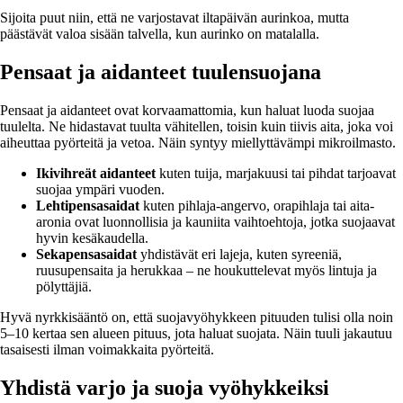
Sijoita puut niin, että ne varjostavat iltapäivän aurinkoa, mutta
päästävät valoa sisään talvella, kun aurinko on matalalla.
Pensaat ja aidanteet tuulensuojana
Pensaat ja aidanteet ovat korvaamattomia, kun haluat luoda suojaa
tuulelta. Ne hidastavat tuulta vähitellen, toisin kuin tiivis aita, joka voi
aiheuttaa pyörteitä ja vetoa. Näin syntyy miellyttävämpi mikroilmasto.
Ikivihreät aidanteet
kuten tuija, marjakuusi tai pihdat tarjoavat
suojaa ympäri vuoden.
Lehtipensasaidat
kuten pihlaja-angervo, orapihlaja tai aita-
aronia ovat luonnollisia ja kauniita vaihtoehtoja, jotka suojaavat
hyvin kesäkaudella.
Sekapensasaidat
yhdistävät eri lajeja, kuten syreeniä,
ruusupensaita ja herukkaa – ne houkuttelevat myös lintuja ja
pölyttäjiä.
Hyvä nyrkkisääntö on, että suojavyöhykkeen pituuden tulisi olla noin
5–10 kertaa sen alueen pituus, jota haluat suojata. Näin tuuli jakautuu
tasaisesti ilman voimakkaita pyörteitä.
Yhdistä varjo ja suoja vyöhykkeiksi