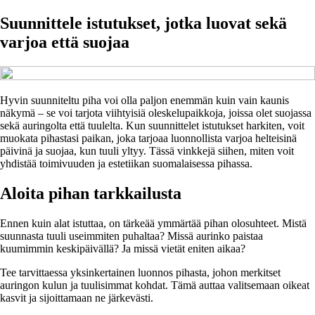
Suunnittele istutukset, jotka luovat sekä
varjoa että suojaa
Hyvin suunniteltu piha voi olla paljon enemmän kuin vain kaunis
näkymä – se voi tarjota viihtyisiä oleskelupaikkoja, joissa olet suojassa
sekä auringolta että tuulelta. Kun suunnittelet istutukset harkiten, voit
muokata pihastasi paikan, joka tarjoaa luonnollista varjoa helteisinä
päivinä ja suojaa, kun tuuli yltyy. Tässä vinkkejä siihen, miten voit
yhdistää toimivuuden ja estetiikan suomalaisessa pihassa.
Aloita pihan tarkkailusta
Ennen kuin alat istuttaa, on tärkeää ymmärtää pihan olosuhteet. Mistä
suunnasta tuuli useimmiten puhaltaa? Missä aurinko paistaa
kuumimmin keskipäivällä? Ja missä vietät eniten aikaa?
Tee tarvittaessa yksinkertainen luonnos pihasta, johon merkitset
auringon kulun ja tuulisimmat kohdat. Tämä auttaa valitsemaan oikeat
kasvit ja sijoittamaan ne järkevästi.