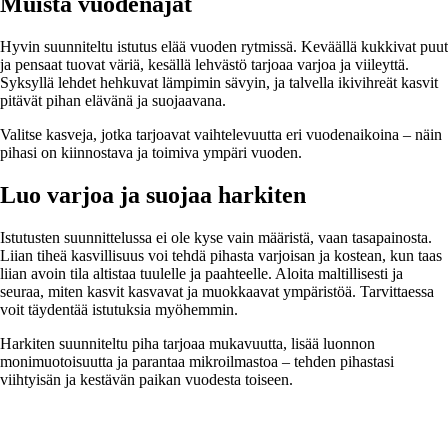
Muista vuodenajat
Hyvin suunniteltu istutus elää vuoden rytmissä. Keväällä kukkivat puut
ja pensaat tuovat väriä, kesällä lehvästö tarjoaa varjoa ja viileyttä.
Syksyllä lehdet hehkuvat lämpimin sävyin, ja talvella ikivihreät kasvit
pitävät pihan elävänä ja suojaavana.
Valitse kasveja, jotka tarjoavat vaihtelevuutta eri vuodenaikoina – näin
pihasi on kiinnostava ja toimiva ympäri vuoden.
Luo varjoa ja suojaa harkiten
Istutusten suunnittelussa ei ole kyse vain määristä, vaan tasapainosta.
Liian tiheä kasvillisuus voi tehdä pihasta varjoisan ja kostean, kun taas
liian avoin tila altistaa tuulelle ja paahteelle. Aloita maltillisesti ja
seuraa, miten kasvit kasvavat ja muokkaavat ympäristöä. Tarvittaessa
voit täydentää istutuksia myöhemmin.
Harkiten suunniteltu piha tarjoaa mukavuutta, lisää luonnon
monimuotoisuutta ja parantaa mikroilmastoa – tehden pihastasi
viihtyisän ja kestävän paikan vuodesta toiseen.