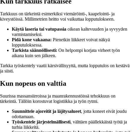
Kun tarkkuus ratkaisee
Tarkkuus on tärkeintä esimerkiksi viemäröinti-, kaapelointi- ja
kiveystöissä. Millimetrien heitto voi vaikuttaa lopputulokseen.
Käytä laseria tai vatupassia
oikean kaltevuuden ja syvyyden
varmistamiseksi.
Pidä kone vakaana:
Pienetkin liikkeet voivat näkyä
lopputuloksessa.
Tarkista säännöllisesti:
On helpompi korjata virheet työn
aikana kuin sen jälkeen.
Tarkka työskentely vaatii kärsivällisyyttä, mutta lopputulos on kestävä
ja siisti.
Kun nopeus on valttia
Suurissa massansiirroissa ja maanrakennustöissä tehokkuus on
tärkeintä. Tällöin korostuvat logistiikka ja työn rytmi.
Suunnittele ajoreitit ja läjitysalueet
, jotta koneet eivät joudu
odottamaan.
Työskentele järjestelmällisesti
, välttäen päällekkäistä työtä ja
turhia liikkeitä.