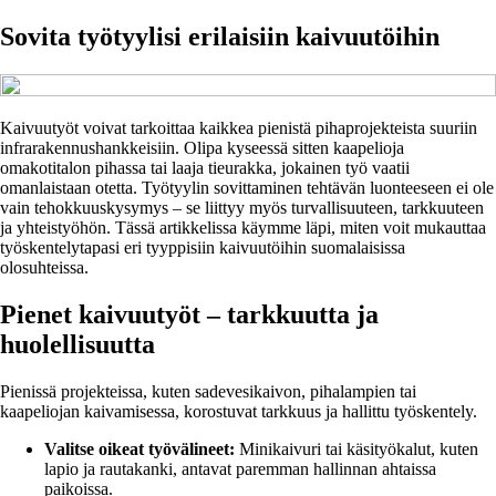
Sovita työtyylisi erilaisiin kaivuutöihin
Kaivuutyöt voivat tarkoittaa kaikkea pienistä pihaprojekteista suuriin
infrarakennushankkeisiin. Olipa kyseessä sitten kaapelioja
omakotitalon pihassa tai laaja tieurakka, jokainen työ vaatii
omanlaistaan otetta. Työtyylin sovittaminen tehtävän luonteeseen ei ole
vain tehokkuuskysymys – se liittyy myös turvallisuuteen, tarkkuuteen
ja yhteistyöhön. Tässä artikkelissa käymme läpi, miten voit mukauttaa
työskentelytapasi eri tyyppisiin kaivuutöihin suomalaisissa
olosuhteissa.
Pienet kaivuutyöt – tarkkuutta ja
huolellisuutta
Pienissä projekteissa, kuten sadevesikaivon, pihalampien tai
kaapeliojan kaivamisessa, korostuvat tarkkuus ja hallittu työskentely.
Valitse oikeat työvälineet:
Minikaivuri tai käsityökalut, kuten
lapio ja rautakanki, antavat paremman hallinnan ahtaissa
paikoissa.