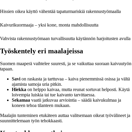
Hissien oikea käyttö vähentää tapaturmariskiä rakennustyömaalla
Kaivurikuormaaja – yksi kone, monta mahdollisuutta
Vahvista rakennustyömaan turvallisuutta käytännön harjoitusten avulla
Työskentely eri maalajeissa
Suomen maaperä vaihtelee suuresti, ja se vaikuttaa suoraan kaivuutyön
tapaan.
Savi
on raskasta ja tarttuvaa – kaiva pienemmissä osissa ja vältä
ajamista samoja uria pitkin.
Hiekka
on helppo kaivaa, mutta reunat sortuvat helposti. Käytä
loivempia luiskia tai tue kaivanto tarvittaessa.
Sekamaa
vaatii jatkuvaa arviointia – säädä kaivukulmaa ja
koneen tehoa tilanteen mukaan.
Maalajin tunteminen etukäteen auttaa valitsemaan oikeat työvälineet ja
suunnittelemaan työn tehokkaasti.