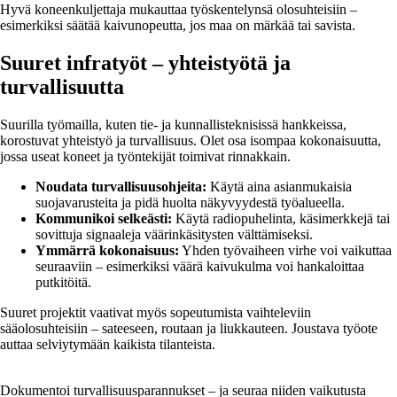
Hyvä koneenkuljettaja mukauttaa työskentelynsä olosuhteisiin –
esimerkiksi säätää kaivunopeutta, jos maa on märkää tai savista.
Suuret infratyöt – yhteistyötä ja
turvallisuutta
Suurilla työmailla, kuten tie- ja kunnallisteknisissä hankkeissa,
korostuvat yhteistyö ja turvallisuus. Olet osa isompaa kokonaisuutta,
jossa useat koneet ja työntekijät toimivat rinnakkain.
Noudata turvallisuusohjeita:
Käytä aina asianmukaisia
suojavarusteita ja pidä huolta näkyvyydestä työalueella.
Kommunikoi selkeästi:
Käytä radiopuhelinta, käsimerkkejä tai
sovittuja signaaleja väärinkäsitysten välttämiseksi.
Ymmärrä kokonaisuus:
Yhden työvaiheen virhe voi vaikuttaa
seuraaviin – esimerkiksi väärä kaivukulma voi hankaloittaa
putkitöitä.
Suuret projektit vaativat myös sopeutumista vaihteleviin
sääolosuhteisiin – sateeseen, routaan ja liukkauteen. Joustava työote
auttaa selviytymään kaikista tilanteista.
Dokumentoi turvallisuusparannukset – ja seuraa niiden vaikutusta