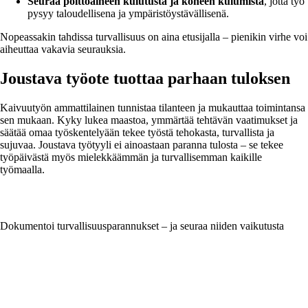
Seuraa polttoaineen kulutusta ja koneen kulumista
, jotta työ
pysyy taloudellisena ja ympäristöystävällisenä.
Nopeassakin tahdissa turvallisuus on aina etusijalla – pienikin virhe voi
aiheuttaa vakavia seurauksia.
Joustava työote tuottaa parhaan tuloksen
Kaivuutyön ammattilainen tunnistaa tilanteen ja mukauttaa toimintansa
sen mukaan. Kyky lukea maastoa, ymmärtää tehtävän vaatimukset ja
säätää omaa työskentelyään tekee työstä tehokasta, turvallista ja
sujuvaa. Joustava työtyyli ei ainoastaan paranna tulosta – se tekee
työpäivästä myös mielekkäämmän ja turvallisemman kaikille
työmaalla.
Dokumentoi turvallisuusparannukset – ja seuraa niiden vaikutusta