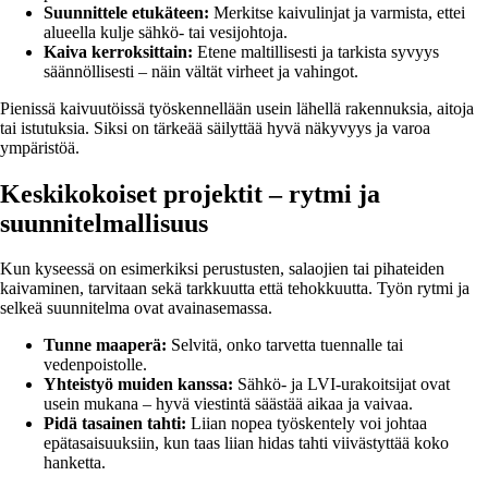
Suunnittele etukäteen:
Merkitse kaivulinjat ja varmista, ettei
alueella kulje sähkö- tai vesijohtoja.
Kaiva kerroksittain:
Etene maltillisesti ja tarkista syvyys
säännöllisesti – näin vältät virheet ja vahingot.
Pienissä kaivuutöissä työskennellään usein lähellä rakennuksia, aitoja
tai istutuksia. Siksi on tärkeää säilyttää hyvä näkyvyys ja varoa
ympäristöä.
Keskikokoiset projektit – rytmi ja
suunnitelmallisuus
Kun kyseessä on esimerkiksi perustusten, salaojien tai pihateiden
kaivaminen, tarvitaan sekä tarkkuutta että tehokkuutta. Työn rytmi ja
selkeä suunnitelma ovat avainasemassa.
Tunne maaperä:
Selvitä, onko tarvetta tuennalle tai
vedenpoistolle.
Yhteistyö muiden kanssa:
Sähkö- ja LVI-urakoitsijat ovat
usein mukana – hyvä viestintä säästää aikaa ja vaivaa.
Pidä tasainen tahti:
Liian nopea työskentely voi johtaa
epätasaisuuksiin, kun taas liian hidas tahti viivästyttää koko
hanketta.