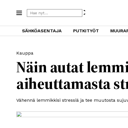
SÄHKÖASENTAJA
PUTKITYÖT
MUURAR
Kauppa
Näin autat lemm
aiheuttamasta st
Vähennä lemmikkisi stressiä ja tee muutosta sujuva