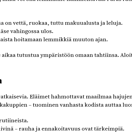
a on vettä, ruokaa, tuttu makuualusta ja leluja.
ääse vahingossa ulos.
ulaista hoitamaan lemmikkiä muuton ajan.
 aikaa tutustua ympäristöön omaan tahtiinsa. Aloit
n
atkaisevia. Eläimet hahmottavat maailmaa hajujen 
ruokakuppien – tuominen vanhasta kodista auttaa l
rutiineista.
äivinä – rauha ja ennakoitavuus ovat tärkeimpiä.