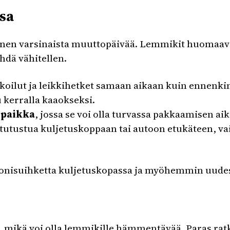
sa
nnen varsinaista muuttopäivää. Lemmikit huomaava
hdä vähitellen.
lkoilut ja leikkihetket samaan aikaan kuin ennenki
u kerralla kaaokseksi.
 paikka
, jossa se voi olla turvassa pakkaamisen ai
utustua kuljetuskoppaan tai autoon etukäteen, vaik
omonisuihketta kuljetuskopassa ja myöhemmin uudess
, mikä voi olla lemmikille hämmentävää. Paras rat