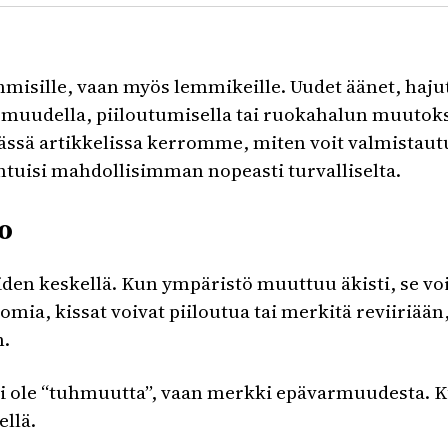
misille, vaan myös lemmikeille. Uudet äänet, hajut
omuudella, piiloutumisella tai ruokahalun muutoksi
ssä artikkelissa kerromme, miten voit valmistaut
untuisi mahdollisimman nopeasti turvalliselta.
o
oiden keskellä. Kun ympäristö muuttuu äkisti, se voi
mia, kissat voivat piiloutua tai merkitä reviiriään,
n.
 ei ole “tuhmuutta”, vaan merkki epävarmuudesta. 
llä.