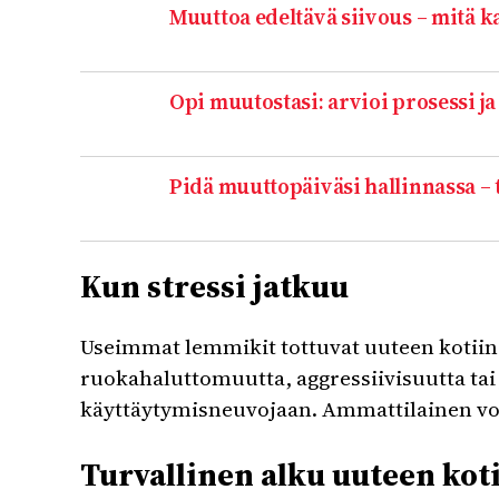
Muuttoa edeltävä siivous – mitä ka
Opi muutostasi: arvioi prosessi j
Pidä muuttopäiväsi hallinnassa – t
Kun stressi jatkuu
Useimmat lemmikit tottuvat uuteen kotiin 
ruokahaluttomuutta, aggressiivisuutta tai 
käyttäytymisneuvojaan. Ammattilainen voi
Turvallinen alku uuteen kot