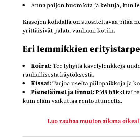
Anna paljon huomiota ja kehuja, kun lem
Kissojen kohdalla on suositeltavaa pitää n
yrittäisivät palata vanhaan kotiin.
Eri lemmikkien erityistarpe
Koirat:
Tee lyhyitä kävelylenkkejä uudes
rauhallisesta käytöksestä.
Kissat:
Tarjoa useita piilopaikkoja ja ko
Pieneläimet ja linnut:
Pidä häkki tai t
kuin eläin vaikuttaa rentoutuneelta.
Luo rauhaa muuton aikana oikealla 