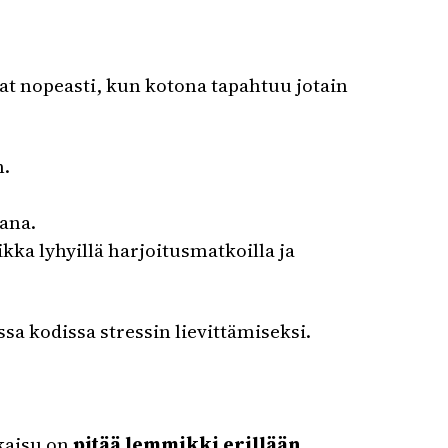
t nopeasti, kun kotona tapahtuu jotain
n.
kana.
ka lyhyillä harjoitusmatkoilla ja
a kodissa stressin lievittämiseksi.
kaisu on
pitää lemmikki erillään