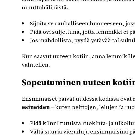
muuttohälinästä.
Sijoita se rauhalliseen huoneeseen, joss
Pidä ovi suljettuna, jotta lemmikki ei p
Jos mahdollista, pyydä ystävää tai suk
Kun saavut uuteen kotiin, anna lemmikille
vähitellen.
Sopeutuminen uuteen kotii
Ensimmäiset päivät uudessa kodissa ovat r
esineiden
– kuten peittojen, lelujen ja 
Pidä kiinni tutuista ruokinta- ja ulkoilu
Vältä suuria vierailuja ensimmäisinä p