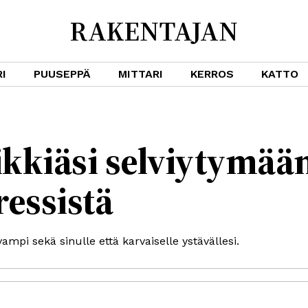
RAKENTAJAN
I
PUUSEPPÄ
MITTARI
KERROS
KATTO
ikkiäsi selviytymä
ressistä
mpi sekä sinulle että karvaiselle ystävällesi.