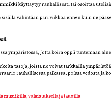
mikki käyttäytyy rauhallisesti tai osoittaa uteliai
e sisällä vähintään pari viikkoa ennen kuin ne pääse
et
sa ympäristössä, jotta koira oppii tuntemaan aluee
rkeita tasoja, joista ne voivat tarkkailla ympäristöä
erraario rauhallisessa paikassa, poissa vedosta ja k
musiikilla, valaistuksella ja tauoilla