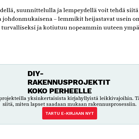
ellä, suunnittelulla ja lempeydellä voit tehdä sii
 ja johdonmukaisena – lemmikit heijastavat usein om
a turvalliseksi ja kotiutuu nopeammin uuteen ympä
DIY-
RAKENNUSPROJEKTIT
KOKO PERHEELLE
ojekteilla yksinkertaisista kirjahyllyistä leikkivajoihin. Tä
siitä, miten lapset saadaan mukaan rakennusprosessiin.
TARTU E-KIRJAAN NYT