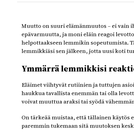
Muutto on suuri elämänmuutos – ei vain ih
epävarmuutta, ja moni eläin reagoi levott
helpottaakseen lemmikin sopeutumista. Tä
lemmikkiäsi sen jälkeen, jotta uusi koti t
Ymmärrä lemmikkisi reakti
Eläimet viihtyvät rutiinien ja tuttujen asi
haukkua tavallista enemmän tai olla levotto
voivat muuttua araksi tai syödä vähemmä
On tärkeää muistaa, että tällainen käytös
paremmin tukemaan sitä muutoksen keske