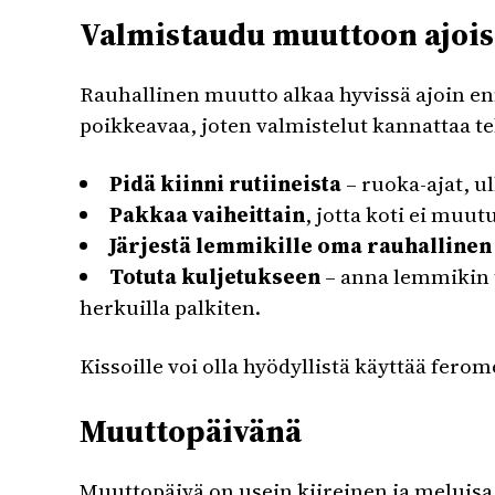
Valmistaudu muuttoon ajois
Rauhallinen muutto alkaa hyvissä ajoin e
poikkeavaa, joten valmistelut kannattaa te
Pidä kiinni rutiineista
– ruoka-ajat, u
Pakkaa vaiheittain
, jotta koti ei muut
Järjestä lemmikille oma rauhallinen
Totuta kuljetukseen
– anna lemmikin t
herkuilla palkiten.
Kissoille voi olla hyödyllistä käyttää fer
Muuttopäivänä
Muuttopäivä on usein kiireinen ja meluisa