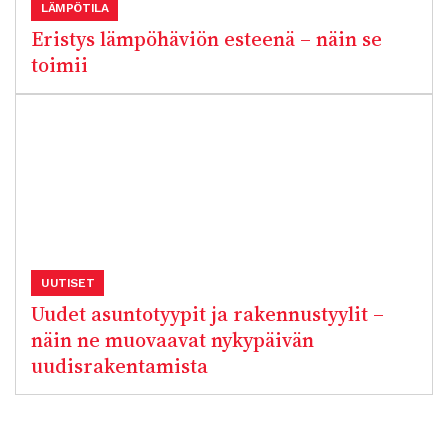
LÄMPÖTILA
Eristys lämpöhäviön esteenä – näin se
toimii
UUTISET
Uudet asuntotyypit ja rakennustyylit –
näin ne muovaavat nykypäivän
uudisrakentamista