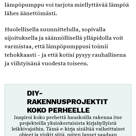
lämpöpumppu voi tarjota miellyttävää lämpöä
lähes äänettömästi.
Huolellisella suunnittelulla, sopivalla
sijoituksella ja säännöllisellä ylläpidolla voit
varmistaa, että lämpöpumppusi toimii
tehokkaasti – ja että kotisi pysyy rauhallisena
ja viihtyisänä vuodesta toiseen.
DIY-
RAKENNUSPROJEKTIT
KOKO PERHEELLE
Inspiroi koko perhettä hauskoilla rakenna itse
projekteilla yksinkertaisista kirjahyllyistä
leikkivajoihin. Tämä e-kirja sisältää vaiheittaiset
ohjeet ja vinkit siitä, miten lapset saadaan