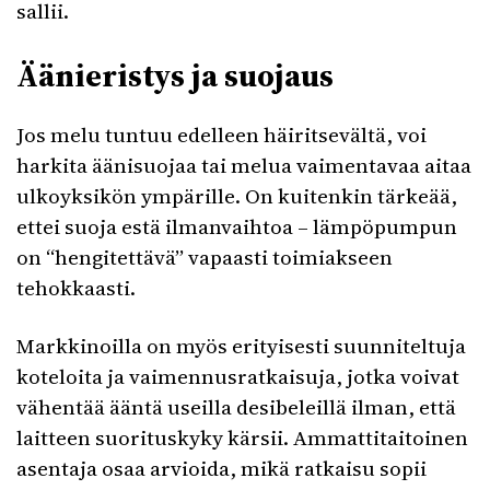
sallii.
Äänieristys ja suojaus
Jos melu tuntuu edelleen häiritsevältä, voi
harkita äänisuojaa tai melua vaimentavaa aitaa
ulkoyksikön ympärille. On kuitenkin tärkeää,
ettei suoja estä ilmanvaihtoa – lämpöpumpun
on “hengitettävä” vapaasti toimiakseen
tehokkaasti.
Markkinoilla on myös erityisesti suunniteltuja
koteloita ja vaimennusratkaisuja, jotka voivat
vähentää ääntä useilla desibeleillä ilman, että
laitteen suorituskyky kärsii. Ammattitaitoinen
asentaja osaa arvioida, mikä ratkaisu sopii