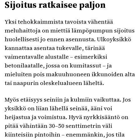
Sijoitus ratkaisee paljon
Yksi tehokkaimmista tavoista vähentää
meluhaittoja on miettiä lämpöpumpun sijoitus
huolellisesti jo ennen asennusta. Ulkoyksikkö
kannattaa asentaa tukevalle, tärinää
vaimentavalle alustalle – esimerkiksi
betonilaatalle, jossa on kumitassut – ja
mieluiten pois makuuhuoneen ikkunoiden alta
tai naapurin oleskelualueen läheltä.
Myös etäisyys seiniin ja kulmiin vaikuttaa. Jos
yksikkö on liian lähellä seinää, ääni voi
heijastua ja voimistua. Hyvä nyrkkisääntö on
pitää vähintään 30–50 senttimetrin väli
kiinteisiin pintoihin – enemmänkin, jos tila