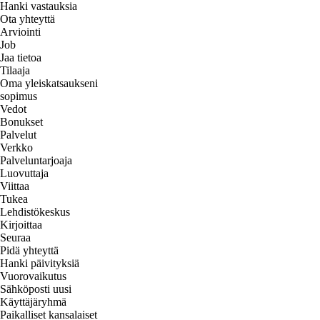
Hanki vastauksia
Ota yhteyttä
Arviointi
Job
Jaa tietoa
Tilaaja
Oma yleiskatsaukseni
sopimus
Vedot
Bonukset
Palvelut
Verkko
Palveluntarjoaja
Luovuttaja
Viittaa
Tukea
Lehdistökeskus
Kirjoittaa
Seuraa
Pidä yhteyttä
Hanki päivityksiä
Vuorovaikutus
Sähköposti uusi
Käyttäjäryhmä
Paikalliset kansalaiset