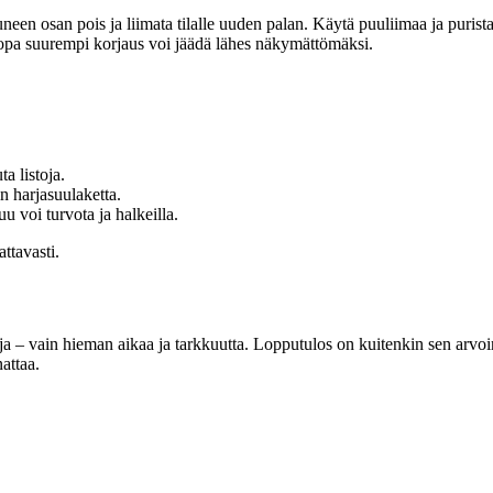
oituneen osan pois ja liimata tilalle uuden palan. Käytä puuliimaa ja puris
lä jopa suurempi korjaus voi jäädä lähes näkymättömäksi.
a listoja.
n harjasuulaketta.
u voi turvota ja halkeilla.
attavasti.
ja – vain hieman aikaa ja tarkkuutta. Lopputulos on kuitenkin sen arvoine
attaa.