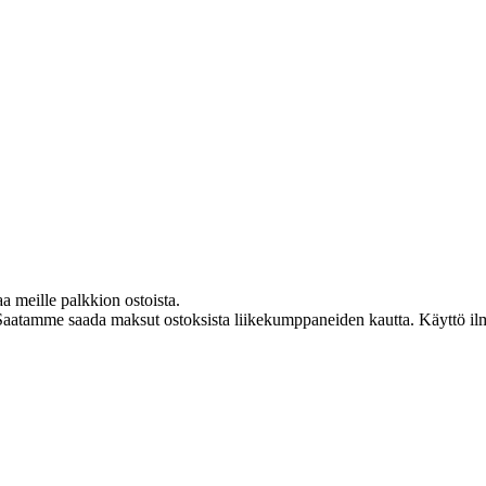
aa meille palkkion ostoista.
Saatamme saada maksut ostoksista liikekumppaneiden kautta. Käyttö ilman