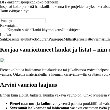
DIY-rakennusprojektit koko perheelle
Inspiroi koko perhettä hauskoilla rakenna itse projekteilla yksinkertaisis
Tartu e-kirjaan nyt
Rakentajan
Kirjaudu sisään
Hanki käyttöoikeus
Uutiskirjeet
Luokat
Sähköasentaja
Putkityöt
Muurari
Puuseppä
Mittari
Kerros
Katto
Viemäri
En
Korjaa vaurioituneet laudat ja listat – niin
Pienet kolhut ja halkeamat lattialaudassa tai jalkalistassa voivat helpos
vaihtaa. Oikeilla materiaaleilla ja hieman kärsivällisyyttä käyttäen voit
Arvioi vaurion laajuus
Ennen kuin aloitat, tarkista, kuinka vakava vaurio on. Onko kyseessä v
Pienet naarmut ja kolhut
voi yleensä paikata puukitillä tai vaha
Syvemmät halkeamat tai lohkeamat
vaativat enemmän työtä ja