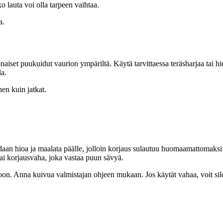
o lauta voi olla tarpeen vaihtaa.
a.
naiset puukuidut vaurion ympäriltä. Käytä tarvittaessa teräsharjaa tai h
la.
nen kuin jatkat.
idaan hioa ja maalata päälle, jolloin korjaus sulautuu huomaamattomaksi
tai korjausvaha, joka vastaa puun sävyä.
rioon. Anna kuivua valmistajan ohjeen mukaan. Jos käytät vahaa, voit sil