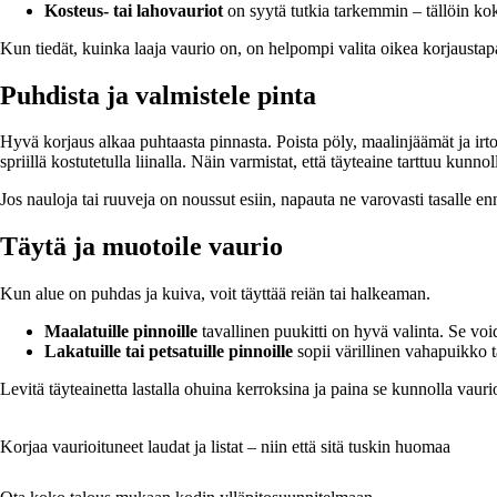
Kosteus- tai lahovauriot
on syytä tutkia tarkemmin – tällöin kok
Kun tiedät, kuinka laaja vaurio on, on helpompi valita oikea korjaustap
Puhdista ja valmistele pinta
Hyvä korjaus alkaa puhtaasta pinnasta. Poista pöly, maalinjäämät ja irto
spriillä kostutetulla liinalla. Näin varmistat, että täyteaine tarttuu kunnol
Jos nauloja tai ruuveja on noussut esiin, napauta ne varovasti tasalle en
Täytä ja muotoile vaurio
Kun alue on puhdas ja kuiva, voit täyttää reiän tai halkeaman.
Maalatuille pinnoille
tavallinen puukitti on hyvä valinta. Se vo
Lakatuille tai petsatuille pinnoille
sopii värillinen vahapuikko 
Levitä täyteainetta lastalla ohuina kerroksina ja paina se kunnolla vau
Korjaa vaurioituneet laudat ja listat – niin että sitä tuskin huomaa