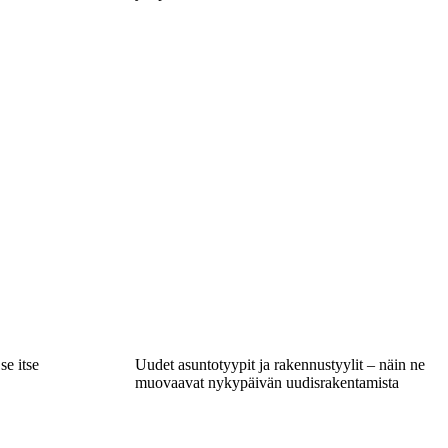
se itse
Uudet asuntotyypit ja rakennustyylit – näin ne
muovaavat nykypäivän uudisrakentamista