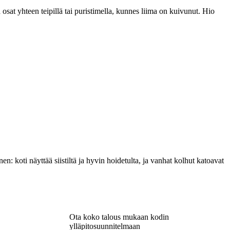
ta osat yhteen teipillä tai puristimella, kunnes liima on kuivunut. Hio
n: koti näyttää siistiltä ja hyvin hoidetulta, ja vanhat kolhut katoavat
Ota koko talous mukaan kodin
ylläpitosuunnitelmaan