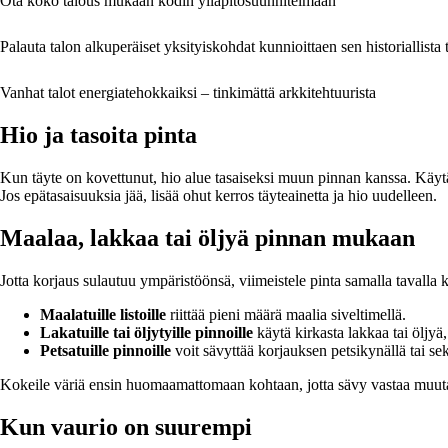
Ota koko talous mukaan kodin ylläpitosuunnitelmaan
Palauta talon alkuperäiset yksityiskohdat kunnioittaen sen historiallista 
Vanhat talot energiatehokkaiksi – tinkimättä arkkitehtuurista
Hio ja tasoita pinta
Kun täyte on kovettunut, hio alue tasaiseksi muun pinnan kanssa. Käytä 
Jos epätasaisuuksia jää, lisää ohut kerros täyteainetta ja hio uudelleen.
Maalaa, lakkaa tai öljyä pinnan mukaan
Jotta korjaus sulautuu ympäristöönsä, viimeistele pinta samalla tavalla
Maalatuille listoille
riittää pieni määrä maalia siveltimellä.
Lakatuille tai öljytyille pinnoille
käytä kirkasta lakkaa tai öljyä,
Petsatuille pinnoille
voit sävyttää korjauksen petsikynällä tai sek
Kokeile väriä ensin huomaamattomaan kohtaan, jotta sävy vastaa muuta
Kun vaurio on suurempi