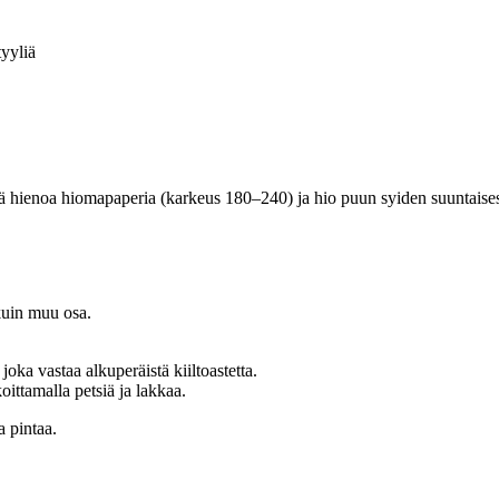
tyyliä
hienoa hiomapaperia (karkeus 180–240) ja hio puun syiden suuntaisesti. P
 kuin muu osa.
 joka vastaa alkuperäistä kiiltoastetta.
oittamalla petsiä ja lakkaa.
 pintaa.