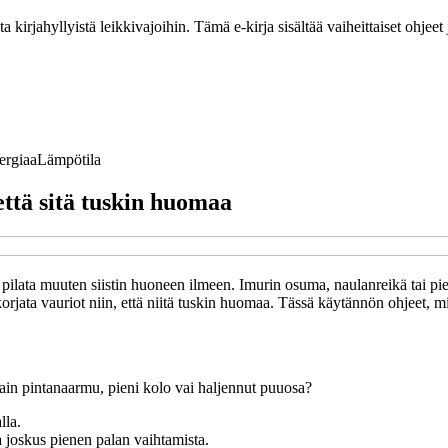
ta kirjahyllyistä leikkivajoihin. Tämä e-kirja sisältää vaiheittaiset ohje
ergiaa
Lämpötila
 että sitä tuskin huomaa
ti pilata muuten siistin huoneen ilmeen. Imurin osuma, naulanreikä tai pi
 korjata vauriot niin, että niitä tuskin huomaa. Tässä käytännön ohjeet, m
ain pintanaarmu, pieni kolo vai haljennut puuosa?
lla.
 joskus pienen palan vaihtamista.