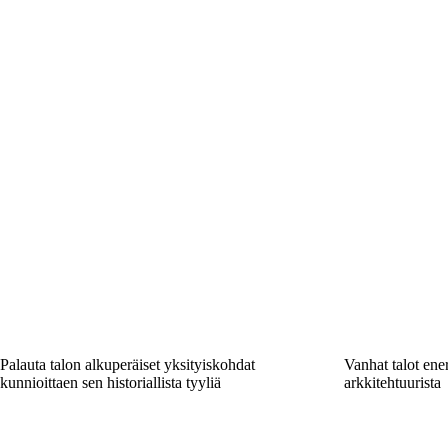
Palauta talon alkuperäiset yksityiskohdat
Vanhat talot ene
kunnioittaen sen historiallista tyyliä
arkkitehtuurista