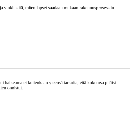
et ja vinkit siitä, miten lapset saadaan mukaan rakennusprosessiin.
eni halkeama ei kuitenkaan yleensä tarkoita, että koko osa pitäisi
iten onnistut.