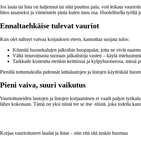
Jos lauta tai lista on haljennut tai siitä puuttuu pala, voit leikata vauri
liitos tasaiseksi ja viimeistele pinta kuten muu osa. Huolellisella työl
Ennaltaehkäise tulevat vauriot
Kun olet nähnyt vaivaa korjauksen eteen, kannattaa suojata tulos:
Kiinnitä huonekalujen jalkoihin huopapalat, jotta ne eivät naarmut
Vältä imuroimasta suoraan jalkalistoja vasten – käytä mieluummi
Tarkkaile kosteutta etenkin keittiössä ja kylpyhuoneessa, missä pu
Pienillä tottumuksilla pidennät lattialautojen ja listojen käyttöikää huom
Pieni vaiva, suuri vaikutus
Vaurioituneiden lautojen ja listojen korjaaminen ei vaadi paljon työkalu
lähes kokonaan. Tämä on yksi niistä tee se itse -töistä, joka todella kann
Korjaa vaurioituneet laudat ja listat – niin että sitä tuskin huomaa