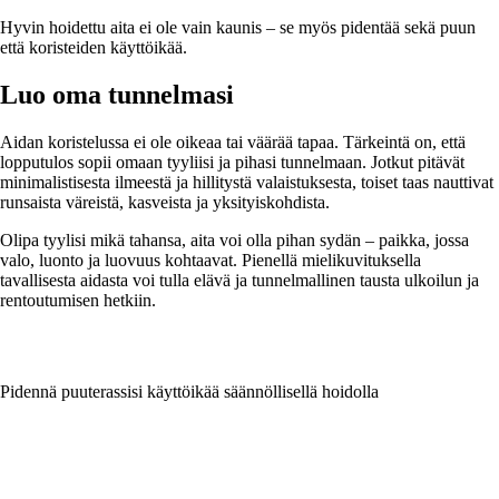
Hyvin hoidettu aita ei ole vain kaunis – se myös pidentää sekä puun
että koristeiden käyttöikää.
Luo oma tunnelmasi
Aidan koristelussa ei ole oikeaa tai väärää tapaa. Tärkeintä on, että
lopputulos sopii omaan tyyliisi ja pihasi tunnelmaan. Jotkut pitävät
minimalistisesta ilmeestä ja hillitystä valaistuksesta, toiset taas nauttivat
runsaista väreistä, kasveista ja yksityiskohdista.
Olipa tyylisi mikä tahansa, aita voi olla pihan sydän – paikka, jossa
valo, luonto ja luovuus kohtaavat. Pienellä mielikuvituksella
tavallisesta aidasta voi tulla elävä ja tunnelmallinen tausta ulkoilun ja
rentoutumisen hetkiin.
Pidennä puuterassisi käyttöikää säännöllisellä hoidolla