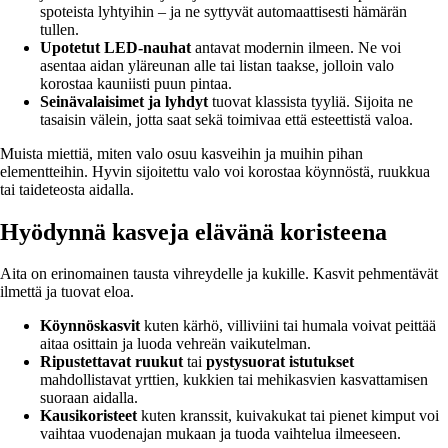
spoteista lyhtyihin – ja ne syttyvät automaattisesti hämärän
tullen.
Upotetut LED-nauhat
antavat modernin ilmeen. Ne voi
asentaa aidan yläreunan alle tai listan taakse, jolloin valo
korostaa kauniisti puun pintaa.
Seinävalaisimet ja lyhdyt
tuovat klassista tyyliä. Sijoita ne
tasaisin välein, jotta saat sekä toimivaa että esteettistä valoa.
Muista miettiä, miten valo osuu kasveihin ja muihin pihan
elementteihin. Hyvin sijoitettu valo voi korostaa köynnöstä, ruukkua
tai taideteosta aidalla.
Hyödynnä kasveja elävänä koristeena
Aita on erinomainen tausta vihreydelle ja kukille. Kasvit pehmentävät
ilmettä ja tuovat eloa.
Köynnöskasvit
kuten kärhö, villiviini tai humala voivat peittää
aitaa osittain ja luoda vehreän vaikutelman.
Ripustettavat ruukut
tai
pystysuorat istutukset
mahdollistavat yrttien, kukkien tai mehikasvien kasvattamisen
suoraan aidalla.
Kausikoristeet
kuten kranssit, kuivakukat tai pienet kimput voi
vaihtaa vuodenajan mukaan ja tuoda vaihtelua ilmeeseen.