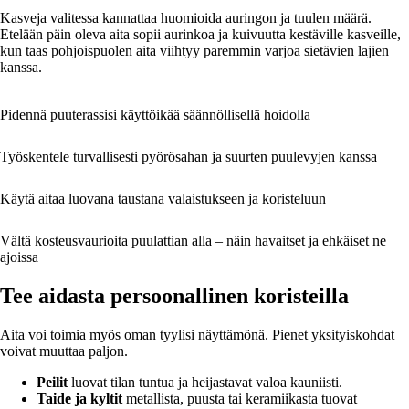
Kasveja valitessa kannattaa huomioida auringon ja tuulen määrä.
Etelään päin oleva aita sopii aurinkoa ja kuivuutta kestäville kasveille,
kun taas pohjoispuolen aita viihtyy paremmin varjoa sietävien lajien
kanssa.
Pidennä puuterassisi käyttöikää säännöllisellä hoidolla
Työskentele turvallisesti pyörösahan ja suurten puulevyjen kanssa
Käytä aitaa luovana taustana valaistukseen ja koristeluun
Vältä kosteusvaurioita puulattian alla – näin havaitset ja ehkäiset ne
ajoissa
Tee aidasta persoonallinen koristeilla
Aita voi toimia myös oman tyylisi näyttämönä. Pienet yksityiskohdat
voivat muuttaa paljon.
Peilit
luovat tilan tuntua ja heijastavat valoa kauniisti.
Taide ja kyltit
metallista, puusta tai keramiikasta tuovat