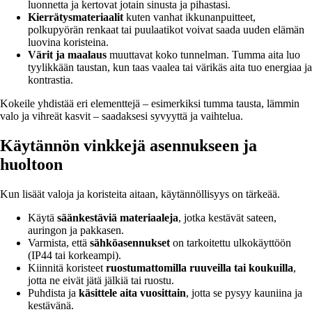
luonnetta ja kertovat jotain sinusta ja pihastasi.
Kierrätysmateriaalit
kuten vanhat ikkunanpuitteet,
polkupyörän renkaat tai puulaatikot voivat saada uuden elämän
luovina koristeina.
Värit ja maalaus
muuttavat koko tunnelman. Tumma aita luo
tyylikkään taustan, kun taas vaalea tai värikäs aita tuo energiaa ja
kontrastia.
Kokeile yhdistää eri elementtejä – esimerkiksi tumma tausta, lämmin
valo ja vihreät kasvit – saadaksesi syvyyttä ja vaihtelua.
Käytännön vinkkejä asennukseen ja
huoltoon
Kun lisäät valoja ja koristeita aitaan, käytännöllisyys on tärkeää.
Käytä
säänkestäviä materiaaleja
, jotka kestävät sateen,
auringon ja pakkasen.
Varmista, että
sähköasennukset
on tarkoitettu ulkokäyttöön
(IP44 tai korkeampi).
Kiinnitä koristeet
ruostumattomilla ruuveilla tai koukuilla
,
jotta ne eivät jätä jälkiä tai ruostu.
Puhdista ja
käsittele aita vuosittain
, jotta se pysyy kauniina ja
kestävänä.