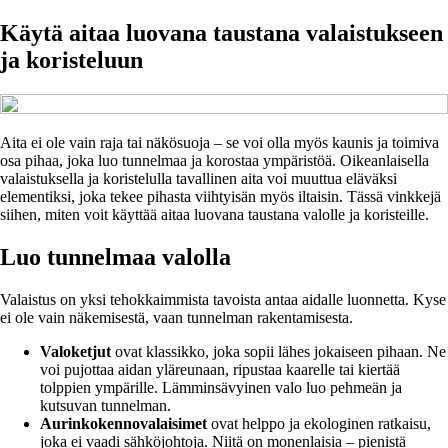
Käytä aitaa luovana taustana valaistukseen
ja koristeluun
Aita ei ole vain raja tai näkösuoja – se voi olla myös kaunis ja toimiva
osa pihaa, joka luo tunnelmaa ja korostaa ympäristöä. Oikeanlaisella
valaistuksella ja koristelulla tavallinen aita voi muuttua eläväksi
elementiksi, joka tekee pihasta viihtyisän myös iltaisin. Tässä vinkkejä
siihen, miten voit käyttää aitaa luovana taustana valolle ja koristeille.
Luo tunnelmaa valolla
Valaistus on yksi tehokkaimmista tavoista antaa aidalle luonnetta. Kyse
ei ole vain näkemisestä, vaan tunnelman rakentamisesta.
Valoketjut
ovat klassikko, joka sopii lähes jokaiseen pihaan. Ne
voi pujottaa aidan yläreunaan, ripustaa kaarelle tai kiertää
tolppien ympärille. Lämminsävyinen valo luo pehmeän ja
kutsuvan tunnelman.
Aurinkokennovalaisimet
ovat helppo ja ekologinen ratkaisu,
joka ei vaadi sähköjohtoja. Niitä on monenlaisia – pienistä